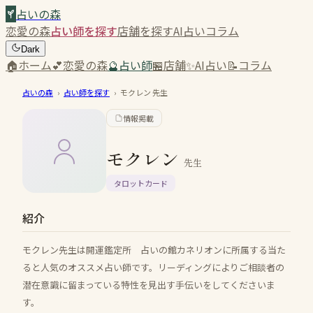
占いの森
恋愛の森
占い師を探す
店舗を探す
AI占い
コラム
Dark
🏠
ホーム
💕
恋愛の森
🔮
占い師
🏪
店舗
✨
AI占い
📝
コラム
占いの森
›
占い師を探す
›
モクレン
先生
情報掲載
モクレン
先生
タロットカード
紹介
モクレン先生は開運鑑定所 占いの館カネリオンに所属する当た
ると人気のオススメ占い師です。リーディングによりご相談者の
潜在意識に留まっている特性を見出す手伝いをしてくださいま
す。