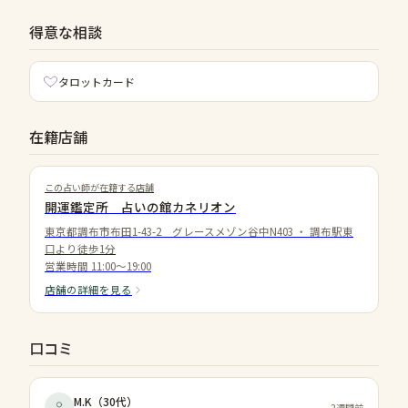
得意な相談
タロットカード
在籍店舗
この占い師が在籍する店舗
開運鑑定所 占いの館カネリオン
東京都調布市布田1-43-2 グレースメゾン谷中N403
・
調布駅東
口より徒歩1分
営業時間
11:00〜19:00
店舗の詳細を見る
口コミ
M.K
（
30代
）
2週間前