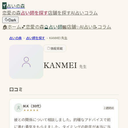
占いの森
恋愛の森
占い師を探す
店舗を探す
AI占い
コラム
Dark
🏠
ホーム
💕
恋愛の森
🔮
占い師
🏪
店舗
✨
AI占い
📝
コラム
占いの森
›
占い師を探す
›
KANMEI
先生
情報掲載
KANMEI
先生
口コミ
M.K
（
30代
）
2週間前
彼との関係について相談しました。的確なアドバイスで前
に進む勇気をもらえました。タイミングの助言が本当に当