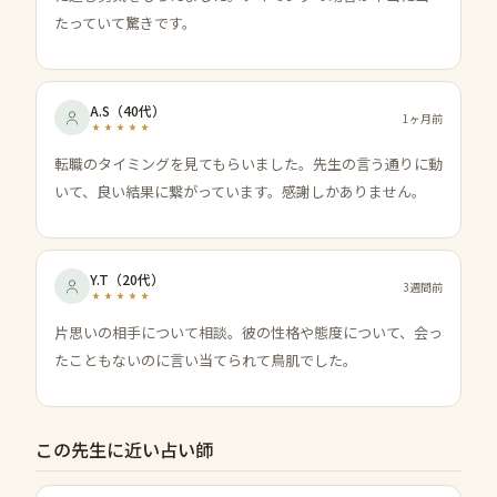
たっていて驚きです。
A.S
（
40代
）
1ヶ月前
転職のタイミングを見てもらいました。先生の言う通りに動
いて、良い結果に繋がっています。感謝しかありません。
Y.T
（
20代
）
3週間前
片思いの相手について相談。彼の性格や態度について、会っ
たこともないのに言い当てられて鳥肌でした。
この先生に近い占い師