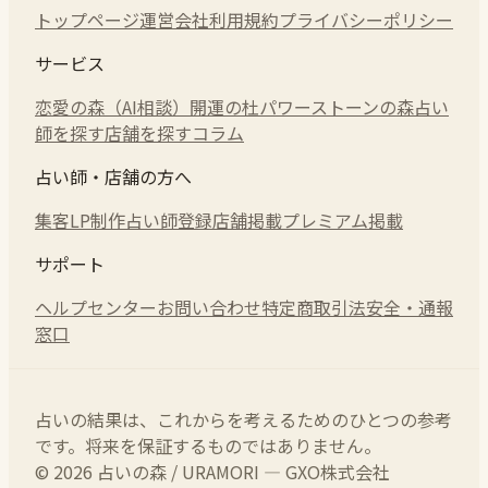
トップページ
運営会社
利用規約
プライバシーポリシー
サービス
恋愛の森（AI相談）
開運の杜
パワーストーンの森
占い
師を探す
店舗を探す
コラム
占い師・店舗の方へ
集客LP制作
占い師登録
店舗掲載
プレミアム掲載
サポート
ヘルプセンター
お問い合わせ
特定商取引法
安全・通報
窓口
占いの結果は、これからを考えるためのひとつの参考
です。将来を保証するものではありません。
© 2026 占いの森 / URAMORI — GXO株式会社