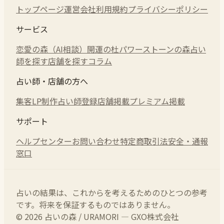
トップページ
運営会社
利用規約
プライバシーポリシー
サービス
恋愛の森（AI相談）
開運の杜
パワーストーンの森
占い
師を探す
店舗を探す
コラム
占い師・店舗の方へ
集客LP制作
占い師登録
店舗掲載
プレミアム掲載
サポート
ヘルプセンター
お問い合わせ
特定商取引法
安全・通報
窓口
占いの結果は、これからを考えるためのひとつの参考
です。将来を保証するものではありません。
© 2026 占いの森 / URAMORI — GXO株式会社