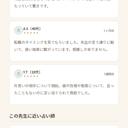
たっていて驚きです。
A.S
（
40代
）
1ヶ月前
転職のタイミングを見てもらいました。先生の言う通りに動
いて、良い結果に繋がっています。感謝しかありません。
Y.T
（
20代
）
3週間前
片思いの相手について相談。彼の性格や態度について、会っ
たこともないのに言い当てられて鳥肌でした。
この先生に近い占い師