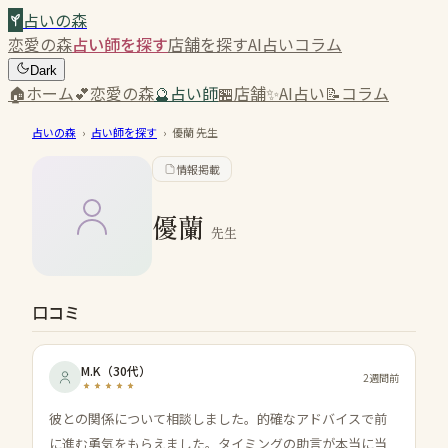
占いの森
恋愛の森
占い師を探す
店舗を探す
AI占い
コラム
Dark
🏠
ホーム
💕
恋愛の森
🔮
占い師
🏪
店舗
✨
AI占い
📝
コラム
占いの森
›
占い師を探す
›
優蘭
先生
情報掲載
優蘭
先生
口コミ
M.K
（
30代
）
2週間前
彼との関係について相談しました。的確なアドバイスで前
に進む勇気をもらえました。タイミングの助言が本当に当