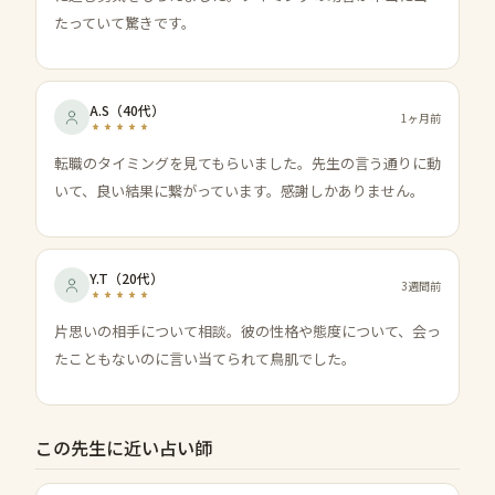
たっていて驚きです。
A.S
（
40代
）
1ヶ月前
転職のタイミングを見てもらいました。先生の言う通りに動
いて、良い結果に繋がっています。感謝しかありません。
Y.T
（
20代
）
3週間前
片思いの相手について相談。彼の性格や態度について、会っ
たこともないのに言い当てられて鳥肌でした。
この先生に近い占い師