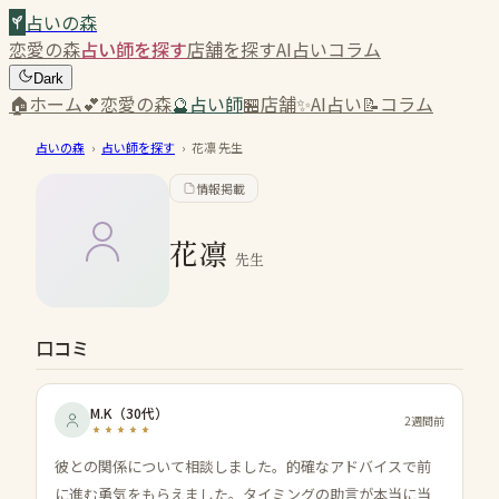
占いの森
恋愛の森
占い師を探す
店舗を探す
AI占い
コラム
Dark
🏠
ホーム
💕
恋愛の森
🔮
占い師
🏪
店舗
✨
AI占い
📝
コラム
占いの森
›
占い師を探す
›
花凛
先生
情報掲載
花凛
先生
口コミ
M.K
（
30代
）
2週間前
彼との関係について相談しました。的確なアドバイスで前
に進む勇気をもらえました。タイミングの助言が本当に当