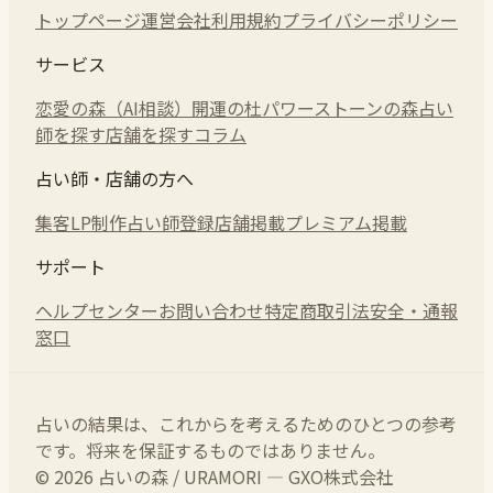
トップページ
運営会社
利用規約
プライバシーポリシー
サービス
恋愛の森（AI相談）
開運の杜
パワーストーンの森
占い
師を探す
店舗を探す
コラム
占い師・店舗の方へ
集客LP制作
占い師登録
店舗掲載
プレミアム掲載
サポート
ヘルプセンター
お問い合わせ
特定商取引法
安全・通報
窓口
占いの結果は、これからを考えるためのひとつの参考
です。将来を保証するものではありません。
© 2026 占いの森 / URAMORI — GXO株式会社