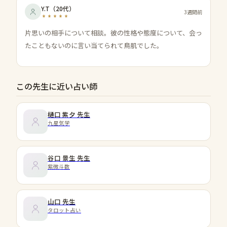
Y.T
（
20代
）
3週間前
片思いの相手について相談。彼の性格や態度について、会っ
たこともないのに言い当てられて鳥肌でした。
この先生に近い占い師
樋口 紫夕
先生
九星気学
谷口 景生
先生
紫微斗数
山口
先生
タロット占い