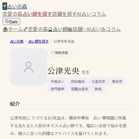
占いの森
恋愛の森
占い師を探す
店舗を探す
AI占い
コラム
Dark
🏠
ホーム
💕
恋愛の森
🔮
占い師
🏪
店舗
✨
AI占い
📝
コラム
占いの森
›
占い師を探す
›
公津光央
先生
情報掲載
公津光央
先生
手相占い
四柱推命
九星気学
算命学
奇門遁甲
宿曜占星術
断易
紹介
公津光央(こうづてるお)先生は、横浜中華街 占い 華陽園に所属
する当たると人気のオススメ占い師です。幅広い占術で悩みを読
み、個人に合った的確なアドバイスを届けてくれます。