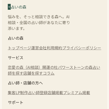
占いの森
悩みを、そっと相談できる森へ。AI
相談・全国の占い師があなたに寄り
添います。
占いの森
トップページ
運営会社
利用規約
プライバシーポリシー
サービス
恋愛の森（AI相談）
開運の杜
パワーストーンの森
占い
師を探す
店舗を探す
コラム
占い師・店舗の方へ
集客LP制作
占い師登録
店舗掲載
プレミアム掲載
サポート