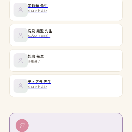
茉莉華
先生
タロット占い
高見 晃聖
先生
易占い（周易）
妙玲
先生
手相占い
ティアラ
先生
タロット占い