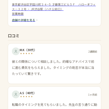
東京都渋谷区宇田川町３４−５ 才藤第三ビル５Ｆ ハローオフィ
ス－３２号
・
JR渋谷駅（ハチ公前口）
営業時間
店舗の詳細を見る
口コミ
M.K
（
30代
）
2週間前
彼との関係について相談しました。的確なアドバイスで前
に進む勇気をもらえました。タイミングの助言が本当に当
たっていて驚きです。
A.S
（
40代
）
1ヶ月前
転職のタイミングを見てもらいました。先生の言う通りに動