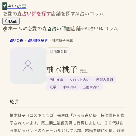
占いの森
恋愛の森
占い師を探す
店舗を探す
AI占い
コラム
Dark
🏠
ホーム
💕
恋愛の森
🔮
占い師
🏪
店舗
✨
AI占い
📝
コラム
占いの森
›
占い師を探す
›
柚木桃子
先生
情報掲載
柚木桃子
先生
四柱推命
タロット占い
西洋占星術
気学
手相占い
五慶珠占い
紹介
柚木桃子（ユズキモモコ）先生は「きらら占い塾」特修課程を修
了されています。第二期生最優秀賞も受賞しました。２０代は自
ら率いるバンドのヴォーカルとして活躍。結婚を機に引退、以後