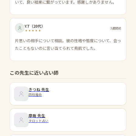
いて、良い結果に繋がっています。感謝しかありません。
Y.T
（
20代
）
3週間前
片思いの相手について相談。彼の性格や態度について、会っ
たこともないのに言い当てられて鳥肌でした。
この先生に近い占い師
きつね
先生
四柱推命
摩哉
先生
タロット占い