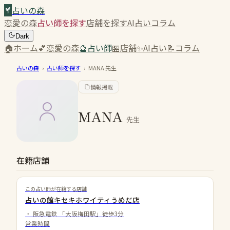
占いの森
恋愛の森
占い師を探す
店舗を探す
AI占い
コラム
Dark
🏠
ホーム
💕
恋愛の森
🔮
占い師
🏪
店舗
✨
AI占い
📝
コラム
占いの森
›
占い師を探す
›
MANA
先生
情報掲載
MANA
先生
在籍店舗
この占い師が在籍する店舗
占いの館キセキホワイティうめだ店
・
阪急電鉄 「大阪梅田駅」徒歩3分
営業時間