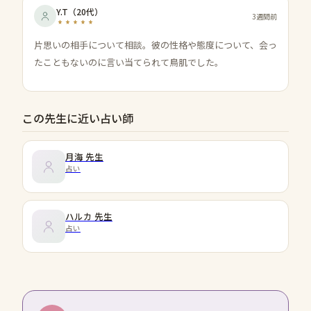
Y.T
（
20代
）
3週間前
片思いの相手について相談。彼の性格や態度について、会っ
たこともないのに言い当てられて鳥肌でした。
この先生に近い占い師
月海
先生
占い
ハルカ
先生
占い