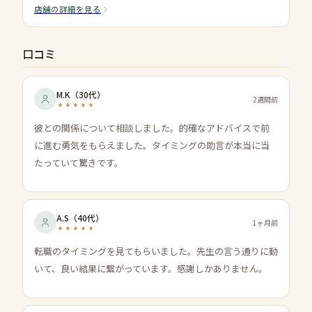
店舗の詳細を見る
口コミ
M.K
（
30代
）
2週間前
彼との関係について相談しました。的確なアドバイスで前
に進む勇気をもらえました。タイミングの助言が本当に当
たっていて驚きです。
A.S
（
40代
）
1ヶ月前
転職のタイミングを見てもらいました。先生の言う通りに動
いて、良い結果に繋がっています。感謝しかありません。