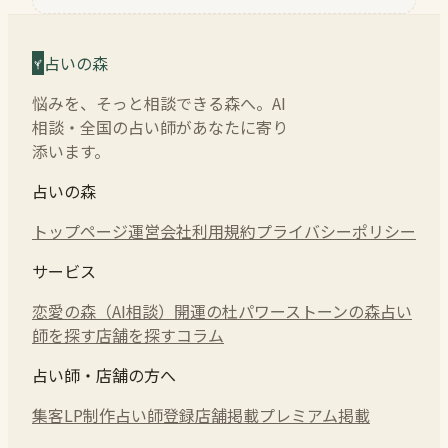
占いの森
悩みを、そっと相談できる森へ。AI
相談・全国の占い師があなたに寄り
添います。
占いの森
トップページ
運営会社
利用規約
プライバシーポリシー
サービス
恋愛の森（AI相談）
開運の杜
パワーストーンの森
占い
師を探す
店舗を探す
コラム
占い師・店舗の方へ
集客LP制作
占い師登録
店舗掲載
プレミアム掲載