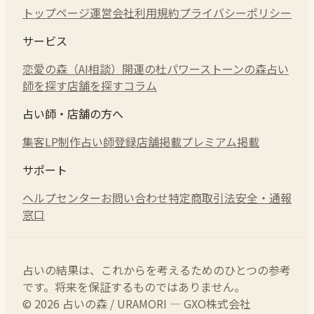
トップページ
運営会社
利用規約
プライバシーポリシー
サービス
恋愛の森（AI相談）
開運の杜
パワーストーンの森
占い
師を探す
店舗を探す
コラム
占い師・店舗の方へ
集客LP制作
占い師登録
店舗掲載
プレミアム掲載
サポート
ヘルプセンター
お問い合わせ
特定商取引法
安全・通報
窓口
占いの結果は、これからを考えるためのひとつの参考
です。将来を保証するものではありません。
© 2026 占いの森 / URAMORI — GXO株式会社