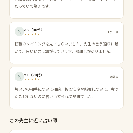
たっていて驚きです。
A.S
（
40代
）
1ヶ月前
転職のタイミングを見てもらいました。先生の言う通りに動
いて、良い結果に繋がっています。感謝しかありません。
Y.T
（
20代
）
3週間前
片思いの相手について相談。彼の性格や態度について、会っ
たこともないのに言い当てられて鳥肌でした。
この先生に近い占い師