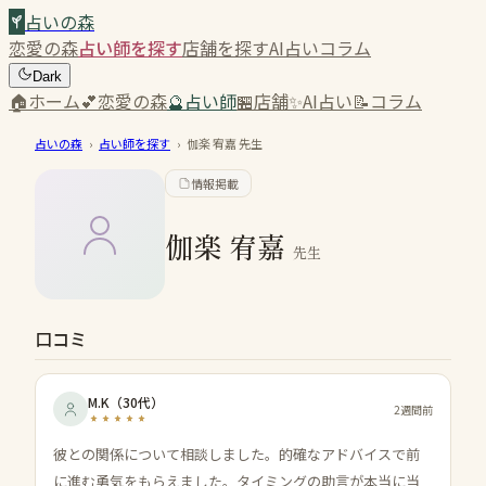
占いの森
恋愛の森
占い師を探す
店舗を探す
AI占い
コラム
Dark
🏠
ホーム
💕
恋愛の森
🔮
占い師
🏪
店舗
✨
AI占い
📝
コラム
占いの森
›
占い師を探す
›
伽楽 宥嘉
先生
情報掲載
伽楽 宥嘉
先生
口コミ
M.K
（
30代
）
2週間前
彼との関係について相談しました。的確なアドバイスで前
に進む勇気をもらえました。タイミングの助言が本当に当