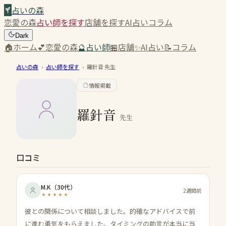
占いの森
恋愛の森
占い師を探す
店舗を探す
AI占い
コラム
Dark
🏠
ホーム
💕
恋愛の森
🔮
占い師
🏪
店舗
✨
AI占い
📝
コラム
占いの森
›
占い師を探す
›
羅針音
先生
情報掲載
羅針音
先生
口コミ
M.K
（
30代
）
2週間前
彼との関係について相談しました。的確なアドバイスで前
に進む勇気をもらえました。タイミングの助言が本当に当