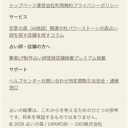
トップページ
運営会社
利用規約
プライバシーポリシー
サービス
恋愛の森（AI相談）
開運の杜
パワーストーンの森
占い
師を探す
店舗を探す
コラム
占い師・店舗の方へ
集客LP制作
占い師登録
店舗掲載
プレミアム掲載
サポート
ヘルプセンター
お問い合わせ
特定商取引法
安全・通報
窓口
占いの結果は、これからを考えるためのひとつの参考
です。将来を保証するものではありません。
© 2026 占いの森 / URAMORI — GXO株式会社