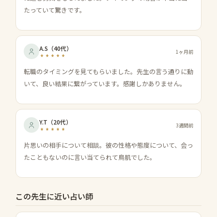
たっていて驚きです。
A.S
（
40代
）
1ヶ月前
転職のタイミングを見てもらいました。先生の言う通りに動
いて、良い結果に繋がっています。感謝しかありません。
Y.T
（
20代
）
3週間前
片思いの相手について相談。彼の性格や態度について、会っ
たこともないのに言い当てられて鳥肌でした。
この先生に近い占い師