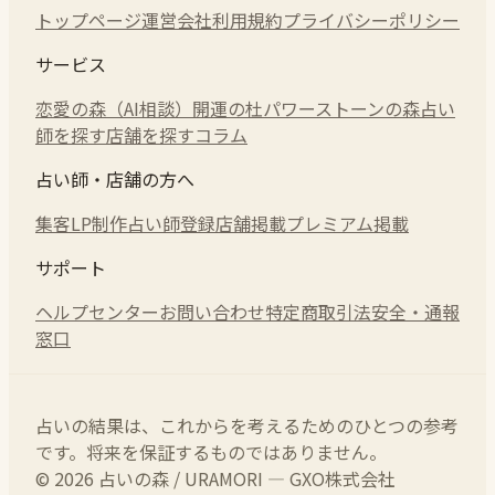
トップページ
運営会社
利用規約
プライバシーポリシー
サービス
恋愛の森（AI相談）
開運の杜
パワーストーンの森
占い
師を探す
店舗を探す
コラム
占い師・店舗の方へ
集客LP制作
占い師登録
店舗掲載
プレミアム掲載
サポート
ヘルプセンター
お問い合わせ
特定商取引法
安全・通報
窓口
占いの結果は、これからを考えるためのひとつの参考
です。将来を保証するものではありません。
© 2026 占いの森 / URAMORI — GXO株式会社