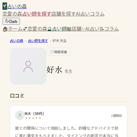
占いの森
恋愛の森
占い師を探す
店舗を探す
AI占い
コラム
Dark
🏠
ホーム
💕
恋愛の森
🔮
占い師
🏪
店舗
✨
AI占い
📝
コラム
占いの森
›
占い師を探す
›
好水
先生
情報掲載
好水
先生
口コミ
M.K
（
30代
）
2週間前
彼との関係について相談しました。的確なアドバイスで前
に進む勇気をもらえました。タイミングの助言が本当に当