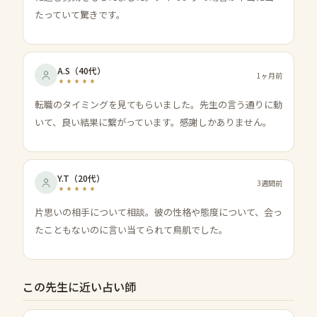
たっていて驚きです。
A.S
（
40代
）
1ヶ月前
転職のタイミングを見てもらいました。先生の言う通りに動
いて、良い結果に繋がっています。感謝しかありません。
Y.T
（
20代
）
3週間前
片思いの相手について相談。彼の性格や態度について、会っ
たこともないのに言い当てられて鳥肌でした。
この先生に近い占い師