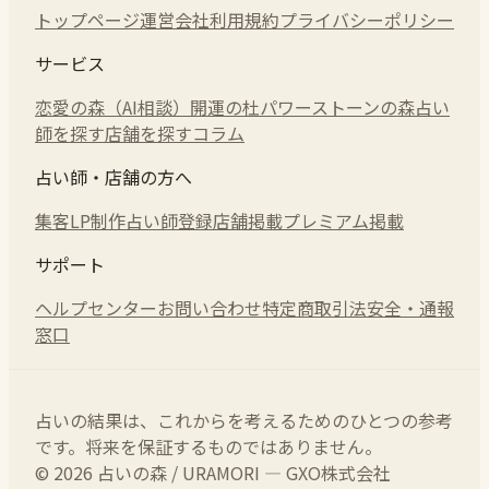
トップページ
運営会社
利用規約
プライバシーポリシー
サービス
恋愛の森（AI相談）
開運の杜
パワーストーンの森
占い
師を探す
店舗を探す
コラム
占い師・店舗の方へ
集客LP制作
占い師登録
店舗掲載
プレミアム掲載
サポート
ヘルプセンター
お問い合わせ
特定商取引法
安全・通報
窓口
占いの結果は、これからを考えるためのひとつの参考
です。将来を保証するものではありません。
© 2026 占いの森 / URAMORI — GXO株式会社