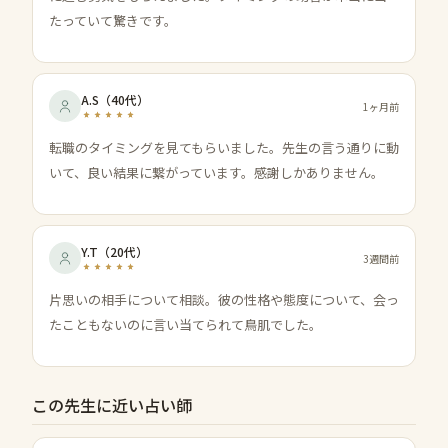
たっていて驚きです。
A.S
（
40代
）
1ヶ月前
転職のタイミングを見てもらいました。先生の言う通りに動
いて、良い結果に繋がっています。感謝しかありません。
Y.T
（
20代
）
3週間前
片思いの相手について相談。彼の性格や態度について、会っ
たこともないのに言い当てられて鳥肌でした。
この先生に近い占い師