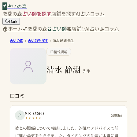
占いの森
恋愛の森
占い師を探す
店舗を探す
AI占い
コラム
Dark
🏠
ホーム
💕
恋愛の森
🔮
占い師
🏪
店舗
✨
AI占い
📝
コラム
占いの森
›
占い師を探す
›
清水 静湖
先生
情報掲載
清水 静湖
先生
口コミ
M.K
（
30代
）
2週間前
彼との関係について相談しました。的確なアドバイスで前
に進む勇気をもらえました。タイミングの助言が本当に当