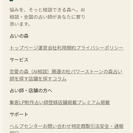
悩みを、そっと相談できる森へ。AI
相談・全国の占い師があなたに寄り
添います。
占いの森
トップページ
運営会社
利用規約
プライバシーポリシー
サービス
恋愛の森（AI相談）
開運の杜
パワーストーンの森
占い
師を探す
店舗を探す
コラム
占い師・店舗の方へ
集客LP制作
占い師登録
店舗掲載
プレミアム掲載
サポート
ヘルプセンター
お問い合わせ
特定商取引法
安全・通報
窓口