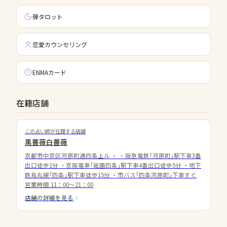
弾タロット
恋愛カウンセリング
ENMAカード
在籍店舗
この占い師が在籍する店舗
黒薔薇白薔薇
京都市中京区河原町通四条上ル
・
・阪急電鉄｢河原町｣駅下車3番
出口徒歩1分 ・京阪電車｢祇園四条｣駅下車4番出口徒歩5分 ・地下
鉄烏丸線｢四条｣駅下車徒歩15分 ・市バス｢四条河原町｣下車すぐ
営業時間
11：00～21：00
店舗の詳細を見る