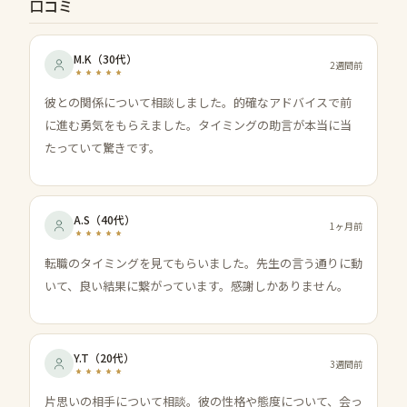
口コミ
M.K
（
30代
）
2週間前
彼との関係について相談しました。的確なアドバイスで前
に進む勇気をもらえました。タイミングの助言が本当に当
たっていて驚きです。
A.S
（
40代
）
1ヶ月前
転職のタイミングを見てもらいました。先生の言う通りに動
いて、良い結果に繋がっています。感謝しかありません。
Y.T
（
20代
）
3週間前
片思いの相手について相談。彼の性格や態度について、会っ