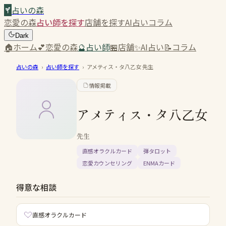
占いの森
恋愛の森
占い師を探す
店舗を探す
AI占い
コラム
Dark
🏠
ホーム
💕
恋愛の森
🔮
占い師
🏪
店舗
✨
AI占い
📝
コラム
占いの森
›
占い師を探す
›
アメティス・タ八乙女
先生
情報掲載
アメティス・タ八乙女
先生
直感オラクルカード
弾タロット
恋愛カウンセリング
ENMAカード
得意な相談
直感オラクルカード