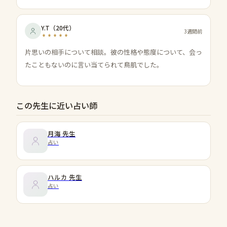
Y.T
（
20代
）
3週間前
片思いの相手について相談。彼の性格や態度について、会っ
たこともないのに言い当てられて鳥肌でした。
この先生に近い占い師
月海
先生
占い
ハルカ
先生
占い