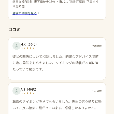
鉄烏丸線｢四条｣駅下車徒歩15分 ・市バス｢四条河原町｣下車すぐ
営業時間
店舗の詳細を見る
口コミ
M.K
（
30代
）
2週間前
彼との関係について相談しました。的確なアドバイスで前
に進む勇気をもらえました。タイミングの助言が本当に当
たっていて驚きです。
A.S
（
40代
）
1ヶ月前
転職のタイミングを見てもらいました。先生の言う通りに動
いて、良い結果に繋がっています。感謝しかありません。