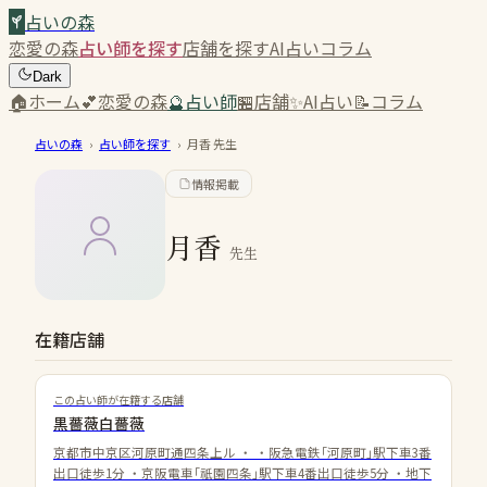
占いの森
恋愛の森
占い師を探す
店舗を探す
AI占い
コラム
Dark
🏠
ホーム
💕
恋愛の森
🔮
占い師
🏪
店舗
✨
AI占い
📝
コラム
占いの森
›
占い師を探す
›
月香
先生
情報掲載
月香
先生
在籍店舗
この占い師が在籍する店舗
黒薔薇白薔薇
京都市中京区河原町通四条上ル
・
・阪急電鉄｢河原町｣駅下車3番
出口徒歩1分 ・京阪電車｢祇園四条｣駅下車4番出口徒歩5分 ・地下