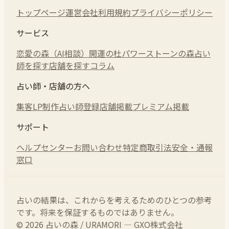
トップページ
運営会社
利用規約
プライバシーポリシー
サービス
恋愛の森（AI相談）
開運の杜
パワーストーンの森
占い
師を探す
店舗を探す
コラム
占い師・店舗の方へ
集客LP制作
占い師登録
店舗掲載
プレミアム掲載
サポート
ヘルプセンター
お問い合わせ
特定商取引法
安全・通報
窓口
占いの結果は、これからを考えるためのひとつの参考
です。将来を保証するものではありません。
© 2026 占いの森 / URAMORI — GXO株式会社