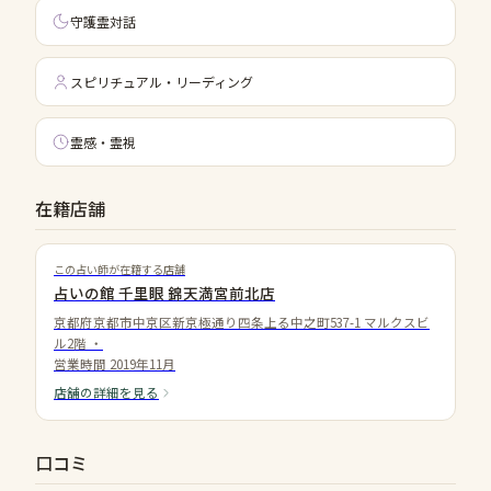
守護霊対話
スピリチュアル・リーディング
霊感・霊視
在籍店舗
この占い師が在籍する店舗
占いの館 千里眼 錦天満宮前北店
京都府京都市中京区新京極通り四条上る中之町537-1 マルクスビ
ル2階
・
営業時間
2019年11月
店舗の詳細を見る
口コミ