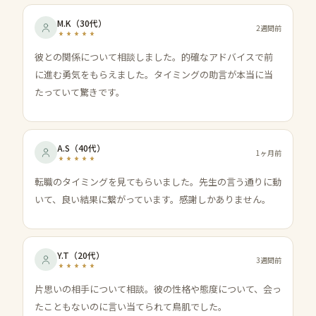
M.K
（
30代
）
2週間前
彼との関係について相談しました。的確なアドバイスで前
に進む勇気をもらえました。タイミングの助言が本当に当
たっていて驚きです。
A.S
（
40代
）
1ヶ月前
転職のタイミングを見てもらいました。先生の言う通りに動
いて、良い結果に繋がっています。感謝しかありません。
Y.T
（
20代
）
3週間前
片思いの相手について相談。彼の性格や態度について、会っ
たこともないのに言い当てられて鳥肌でした。