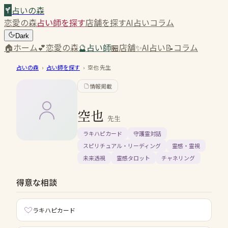
占いの森
恋愛の森
占い師を探す
店舗を探す
AI占い
コラム
Dark
🏠
ホーム
💕
恋愛の森
🔮
占い師
🏪
店舗
✨
AI占い
📝
コラム
占いの森
›
占い師を探す
›
空也
先生
情報掲載
空也
先生
ラキハピカード
守護霊対話
スピリチュアル・リーディング
霊感・霊視
未来透視
霊感タロット
チャネリング
得意な相談
ラキハピカード