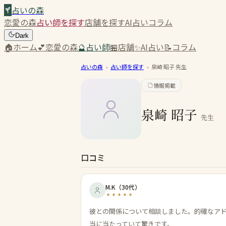
占いの森
恋愛の森
占い師を探す
店舗を探す
AI占い
コラム
Dark
🏠
ホーム
💕
恋愛の森
🔮
占い師
🏪
店舗
✨
AI占い
📝
コラム
占いの森
›
占い師を探す
›
泉崎 昭子
先生
情報掲載
泉崎 昭子
先生
口コミ
M.K
（
30代
）
彼との関係について相談しました。的確なア
当に当たっていて驚きです。