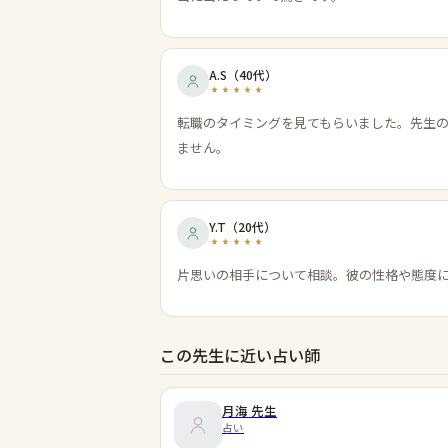
A.S
（
40代
）
転職のタイミングを見てもらいました。先生
ません。
Y.T
（
20代
）
片思いの相手について相談。彼の性格や態度
この先生に近い占い師
月海
先生
占い