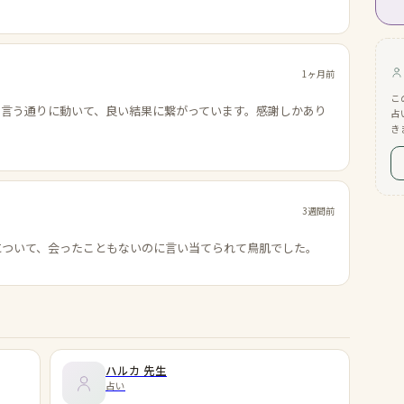
1ヶ月前
こ
の言う通りに動いて、良い結果に繋がっています。感謝しかあり
占
き
3週間前
について、会ったこともないのに言い当てられて鳥肌でした。
ハルカ
先生
占い