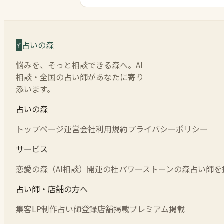
占いの森
悩みを、そっと相談できる森へ。AI
相談・全国の占い師があなたに寄り
添います。
占いの森
トップページ
運営会社
利用規約
プライバシーポリシー
サービス
恋愛の森（AI相談）
開運の杜
パワーストーンの森
占い師を
占い師・店舗の方へ
集客LP制作
占い師登録
店舗掲載
プレミアム掲載