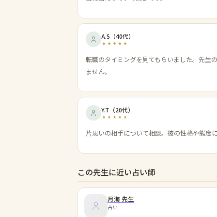
A.S
（
40代
）
転職のタイミングを見てもらいました。先生
ません。
Y.T
（
20代
）
片思いの相手について相談。彼の性格や態度
この先生に近い占い師
月海
先生
占い