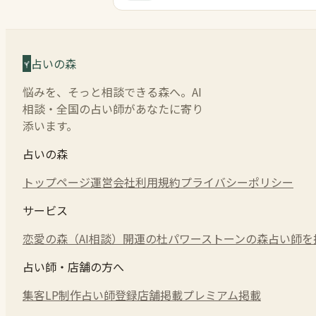
占いの森
悩みを、そっと相談できる森へ。AI
相談・全国の占い師があなたに寄り
添います。
占いの森
トップページ
運営会社
利用規約
プライバシーポリシー
サービス
恋愛の森（AI相談）
開運の杜
パワーストーンの森
占い師を
占い師・店舗の方へ
集客LP制作
占い師登録
店舗掲載
プレミアム掲載