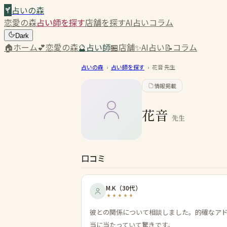
占いの森
恋愛の森
占い師を探す
店舗を探す
AI占い
コラム
Dark
🏠
ホーム
💕
恋愛の森
🔮
占い師
🏪
店舗
✨
AI占い
📝
コラム
占いの森
›
占い師を探す
›
花音
先生
情報掲載
花音
先生
口コミ
M.K
（
30代
）
彼との関係について相談しました。的確なア
当に当たっていて驚きです。