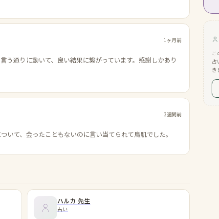
1ヶ月前
こ
の言う通りに動いて、良い結果に繋がっています。感謝しかあり
占
き
3週間前
について、会ったこともないのに言い当てられて鳥肌でした。
ハルカ
先生
占い