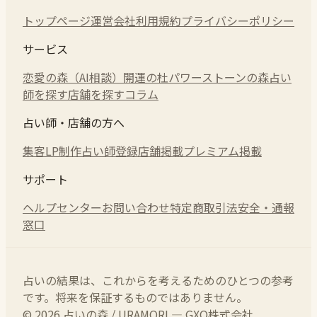
トップページ
運営会社
利用規約
プライバシーポリシー
サービス
恋愛の森（AI相談）
開運の杜
パワーストーンの森
占い
師を探す
店舗を探す
コラム
占い師・店舗の方へ
集客LP制作
占い師登録
店舗掲載
プレミアム掲載
サポート
ヘルプセンター
お問い合わせ
特定商取引法
安全・通報
窓口
占いの結果は、これからを考えるためのひとつの参考
です。将来を保証するものではありません。
© 2026 占いの森 / URAMORI — GXO株式会社