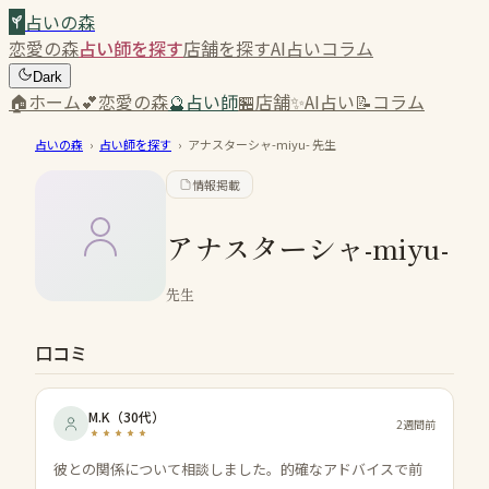
占いの森
恋愛の森
占い師を探す
店舗を探す
AI占い
コラム
Dark
🏠
ホーム
💕
恋愛の森
🔮
占い師
🏪
店舗
✨
AI占い
📝
コラム
占いの森
›
占い師を探す
›
アナスターシャ-miyu-
先生
情報掲載
アナスターシャ-miyu-
先生
口コミ
M.K
（
30代
）
2週間前
彼との関係について相談しました。的確なアドバイスで前