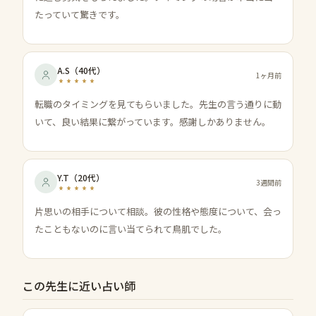
たっていて驚きです。
A.S
（
40代
）
1ヶ月前
転職のタイミングを見てもらいました。先生の言う通りに動
いて、良い結果に繋がっています。感謝しかありません。
Y.T
（
20代
）
3週間前
片思いの相手について相談。彼の性格や態度について、会っ
たこともないのに言い当てられて鳥肌でした。
この先生に近い占い師