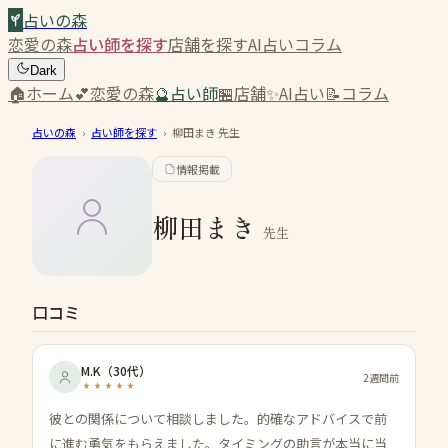
占いの森
恋愛の森
占い師を探す
店舗を探す
AI占い
コラム
Dark
🏠
ホーム
💕
恋愛の森
🔮
占い師
🏪
店舗
✨
AI占い
📝
コラム
占いの森
›
占い師を探す
›
柳田まき
先生
情報掲載
柳田まき
先生
口コミ
M.K
（
30代
）
2週間前
彼との関係について相談しました。的確なアドバイスで前
に進む勇気をもらえました。タイミングの助言が本当に当