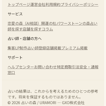
トップページ
運営会社
利用規約
プライバシーポリシー
サービス
恋愛の森（AI相談）
開運の杜
パワーストーンの森
占い
師を探す
店舗を探す
コラム
占い師・店舗の方へ
集客LP制作
占い師登録
店舗掲載
プレミアム掲載
サポート
ヘルプセンター
お問い合わせ
特定商取引法
安全・通報
窓口
占いの結果は、これからを考えるためのひとつの参考
です。将来を保証するものではありません。
© 2026 占いの森 / URAMORI — GXO株式会社