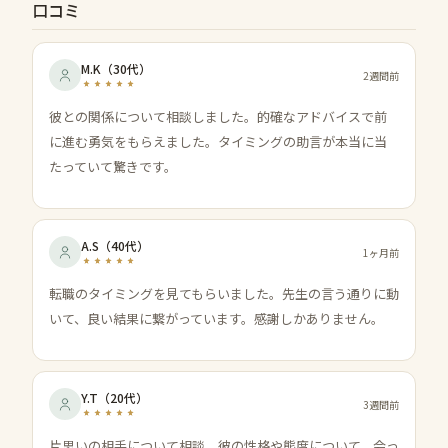
口コミ
M.K
（
30代
）
2週間前
彼との関係について相談しました。的確なアドバイスで前
に進む勇気をもらえました。タイミングの助言が本当に当
たっていて驚きです。
A.S
（
40代
）
1ヶ月前
転職のタイミングを見てもらいました。先生の言う通りに動
いて、良い結果に繋がっています。感謝しかありません。
Y.T
（
20代
）
3週間前
片思いの相手について相談。彼の性格や態度について、会っ