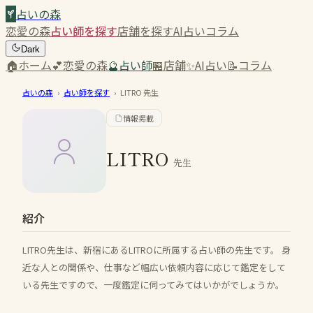
占いの森
恋愛の森
占い師を探す
店舗を探す
AI占い
コラム
Dark
🏠
ホーム
💕
恋愛の森
🔮
占い師
🏪
店舗
✨
AI占い
📝
コラム
占いの森
›
占い師を探す
›
LITRO
先生
情報掲載
LITRO
先生
紹介
LITRO先生は、新宿にあるLITROに所属する占い師の先生です。 身
近な人との関係や、仕事など幅広い依頼内容に応じて鑑定をして
いる先生ですので、一度鑑定に伺ってみてはいかがでしょうか。