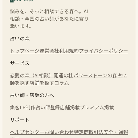
悩みを、そっと相談できる森へ。AI
相談・全国の占い師があなたに寄り
添います。
占いの森
トップページ
運営会社
利用規約
プライバシーポリシー
サービス
恋愛の森（AI相談）
開運の杜
パワーストーンの森
占い
師を探す
店舗を探す
コラム
占い師・店舗の方へ
集客LP制作
占い師登録
店舗掲載
プレミアム掲載
サポート
ヘルプセンター
お問い合わせ
特定商取引法
安全・通報