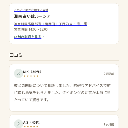
この占い師が在籍する店舗
湘南 占い館ルーシア
神奈川県高座郡寒川町岡田１丁目23-4
・
寒川駅
営業時間
14:00〜18:00
店舗の詳細を見る
口コミ
M.K
（
30代
）
2週間前
彼との関係について相談しました。的確なアドバイスで前
に進む勇気をもらえました。タイミングの助言が本当に当
たっていて驚きです。
A.S
（
40代
）
1ヶ月前