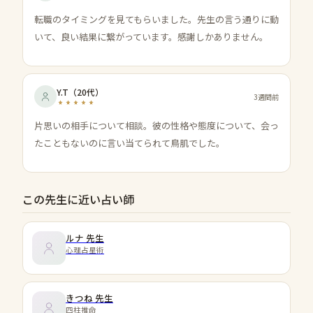
転職のタイミングを見てもらいました。先生の言う通りに動
いて、良い結果に繋がっています。感謝しかありません。
Y.T
（
20代
）
3週間前
片思いの相手について相談。彼の性格や態度について、会っ
たこともないのに言い当てられて鳥肌でした。
この先生に近い占い師
ルナ
先生
心理占星術
きつね
先生
四柱推命