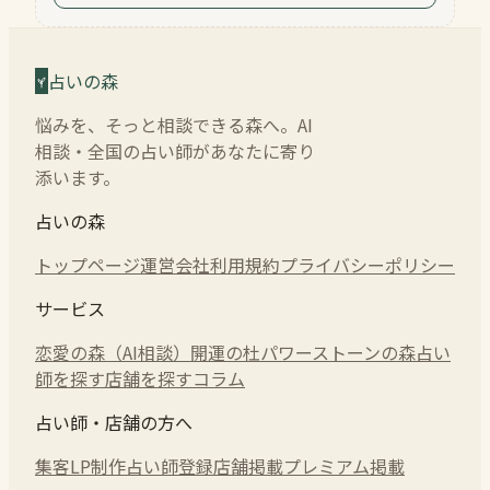
占いの森
悩みを、そっと相談できる森へ。AI
相談・全国の占い師があなたに寄り
添います。
占いの森
トップページ
運営会社
利用規約
プライバシーポリシー
サービス
恋愛の森（AI相談）
開運の杜
パワーストーンの森
占い
師を探す
店舗を探す
コラム
占い師・店舗の方へ
集客LP制作
占い師登録
店舗掲載
プレミアム掲載