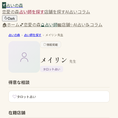
占いの森
恋愛の森
占い師を探す
店舗を探す
AI占い
コラム
Dark
🏠
ホーム
💕
恋愛の森
🔮
占い師
🏪
店舗
✨
AI占い
📝
コラム
占いの森
›
占い師を探す
›
メイリン
先生
情報掲載
メイリン
先生
タロット占い
得意な相談
タロット占い
在籍店舗