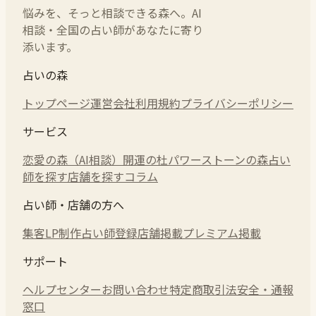
悩みを、そっと相談できる森へ。AI
相談・全国の占い師があなたに寄り
添います。
占いの森
トップページ
運営会社
利用規約
プライバシーポリシー
サービス
恋愛の森（AI相談）
開運の杜
パワーストーンの森
占い
師を探す
店舗を探す
コラム
占い師・店舗の方へ
集客LP制作
占い師登録
店舗掲載
プレミアム掲載
サポート
ヘルプセンター
お問い合わせ
特定商取引法
安全・通報
窓口