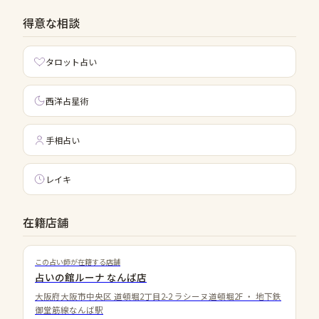
得意な相談
タロット占い
西洋占星術
手相占い
レイキ
在籍店舗
この占い師が在籍する店舗
占いの館ルーナ なんば店
大阪府大阪市中央区 道頓堀2丁目2-2 ラシーヌ道頓堀2F
・
地下鉄
御堂筋線なんば駅