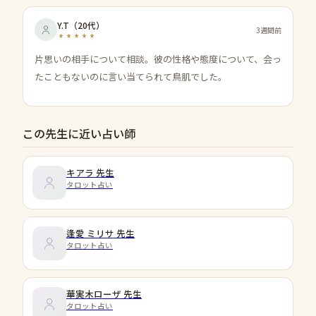
Y.T
（
20代
）
3週間前
片思いの相手について相談。彼の性格や態度について、会っ
たこともないのに言い当てられて鳥肌でした。
この先生に近い占い師
キアラ
先生
タロット占い
逢愛 ミリサ
先生
タロット占い
華実木ローザ
先生
タロット占い