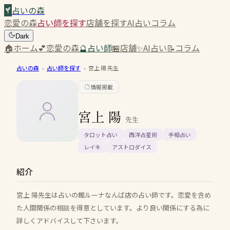
占いの森
恋愛の森
占い師を探す
店舗を探す
AI占い
コラム
Dark
🏠
ホーム
💕
恋愛の森
🔮
占い師
🏪
店舗
✨
AI占い
📝
コラム
占いの森
›
占い師を探す
›
宮上 陽
先生
情報掲載
宮上 陽
先生
タロット占い
西洋占星術
手相占い
レイキ
アストロダイス
紹介
宮上 陽先生は占いの館ルーナなんば店の占い師です。恋愛を含め
た人間関係の相談を得意としています。より良い関係にする為に
詳しくアドバイスして下さいます。