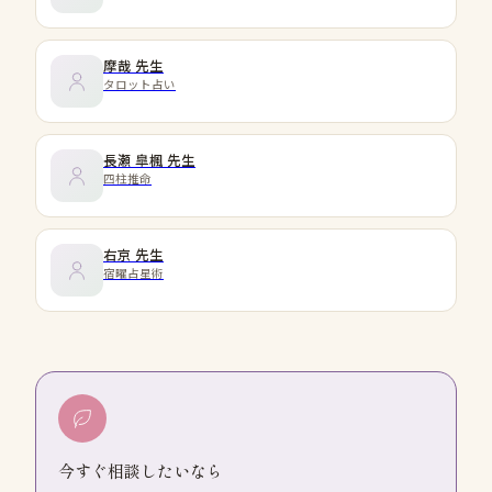
摩哉
先生
タロット占い
長瀬 皐楓
先生
四柱推命
右京
先生
宿曜占星術
今すぐ相談したいなら