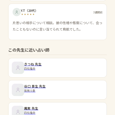
Y.T
（
20代
）
3週間前
片思いの相手について相談。彼の性格や態度について、会っ
たこともないのに言い当てられて鳥肌でした。
この先生に近い占い師
きつね
先生
四柱推命
谷口 景生
先生
紫微斗数
鳳紫
先生
四柱推命