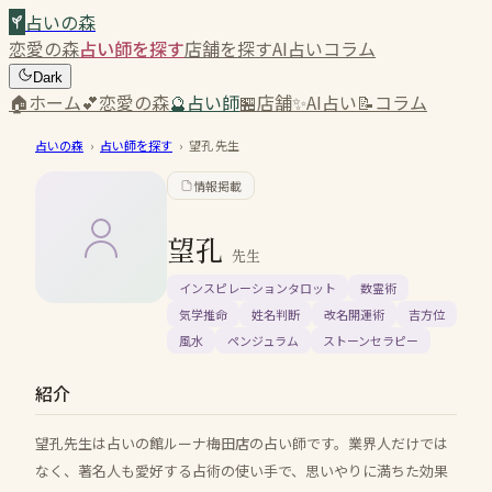
占いの森
恋愛の森
占い師を探す
店舗を探す
AI占い
コラム
Dark
🏠
ホーム
💕
恋愛の森
🔮
占い師
🏪
店舗
✨
AI占い
📝
コラム
占いの森
›
占い師を探す
›
望孔
先生
情報掲載
望孔
先生
インスピレーションタロット
数霊術
気学推命
姓名判断
改名開運術
吉方位
風水
ペンジュラム
ストーンセラピー
紹介
望孔先生は占いの館ルーナ梅田店の占い師です。業界人だけでは
なく、著名人も愛好する占術の使い手で、思いやりに満ちた効果