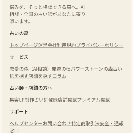
悩みを、そっと相談できる森へ。AI
相談・全国の占い師があなたに寄り
添います。
占いの森
トップページ
運営会社
利用規約
プライバシーポリシー
サービス
恋愛の森（AI相談）
開運の杜
パワーストーンの森
占い
師を探す
店舗を探す
コラム
占い師・店舗の方へ
集客LP制作
占い師登録
店舗掲載
プレミアム掲載
サポート
ヘルプセンター
お問い合わせ
特定商取引法
安全・通報
窓口