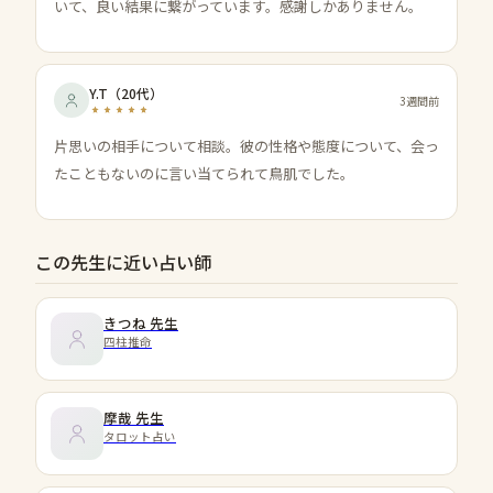
いて、良い結果に繋がっています。感謝しかありません。
Y.T
（
20代
）
3週間前
片思いの相手について相談。彼の性格や態度について、会っ
たこともないのに言い当てられて鳥肌でした。
この先生に近い占い師
きつね
先生
四柱推命
摩哉
先生
タロット占い