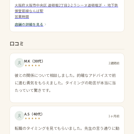
大阪府大阪市中央区 道頓堀2丁目2-2 ラシーヌ道頓堀2F
・
地下鉄
御堂筋線なんば駅
営業時間
店舗の詳細を見る
口コミ
M.K
（
30代
）
2週間前
彼との関係について相談しました。的確なアドバイスで前
に進む勇気をもらえました。タイミングの助言が本当に当
たっていて驚きです。
A.S
（
40代
）
1ヶ月前
転職のタイミングを見てもらいました。先生の言う通りに動