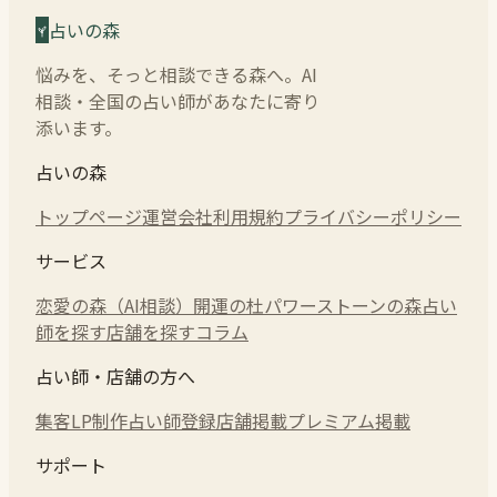
占いの森
悩みを、そっと相談できる森へ。AI
相談・全国の占い師があなたに寄り
添います。
占いの森
トップページ
運営会社
利用規約
プライバシーポリシー
サービス
恋愛の森（AI相談）
開運の杜
パワーストーンの森
占い
師を探す
店舗を探す
コラム
占い師・店舗の方へ
集客LP制作
占い師登録
店舗掲載
プレミアム掲載
サポート