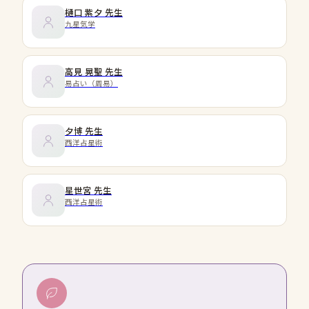
樋口 紫夕
先生
九星気学
高見 晃聖
先生
易占い（周易）
夕博
先生
西洋占星術
星世宮
先生
西洋占星術