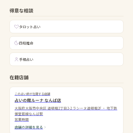
得意な相談
タロット占い
四柱推命
手相占い
在籍店舗
この占い師が在籍する店舗
占いの館ルーナ なんば店
大阪府大阪市中央区 道頓堀2丁目2-2 ラシーヌ道頓堀2F
・
地下鉄
御堂筋線なんば駅
営業時間
店舗の詳細を見る