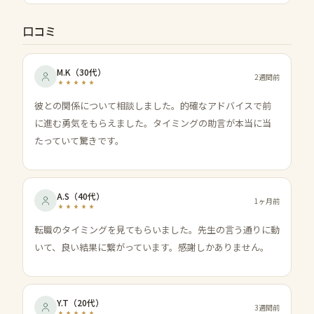
口コミ
M.K
（
30代
）
2週間前
彼との関係について相談しました。的確なアドバイスで前
に進む勇気をもらえました。タイミングの助言が本当に当
たっていて驚きです。
A.S
（
40代
）
1ヶ月前
転職のタイミングを見てもらいました。先生の言う通りに動
いて、良い結果に繋がっています。感謝しかありません。
Y.T
（
20代
）
3週間前