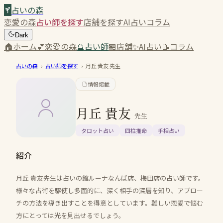
占いの森
恋愛の森
占い師を探す
店舗を探す
AI占い
コラム
Dark
🏠
ホーム
💕
恋愛の森
🔮
占い師
🏪
店舗
✨
AI占い
📝
コラム
占いの森
›
占い師を探す
›
月丘 貴友
先生
情報掲載
月丘 貴友
先生
タロット占い
四柱推命
手相占い
紹介
月丘 貴友先生は占いの館ルーナなんば店、梅田店の占い師です。
様々な占術を駆使し多面的に、深く相手の深層を知り、アプロー
チの方法を導き出すことを得意としています。難しい恋愛で悩む
方にとっては光を見出せるでしょう。