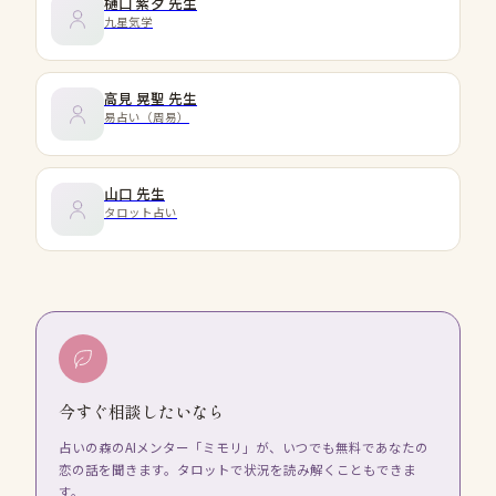
樋口 紫夕
先生
九星気学
高見 晃聖
先生
易占い（周易）
山口
先生
タロット占い
今すぐ相談したいなら
占いの森のAIメンター「ミモリ」が、いつでも無料であなたの
恋の話を聞きます。タロットで状況を読み解くこともできま
す。