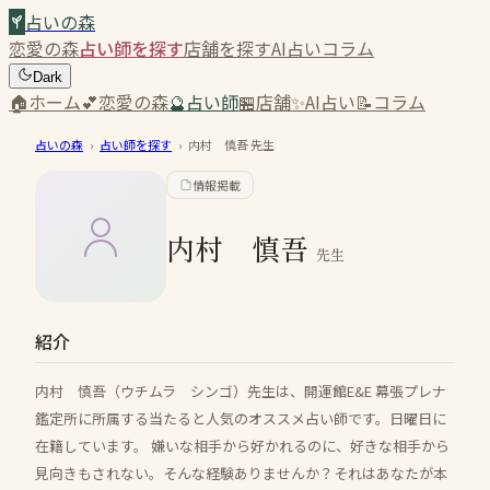
占いの森
恋愛の森
占い師を探す
店舗を探す
AI占い
コラム
Dark
🏠
ホーム
💕
恋愛の森
🔮
占い師
🏪
店舗
✨
AI占い
📝
コラム
占いの森
›
占い師を探す
›
内村 慎吾
先生
情報掲載
内村 慎吾
先生
紹介
内村 慎吾（ウチムラ シンゴ）先生は、開運館E&E 幕張プレナ
鑑定所に所属する当たると人気のオススメ占い師です。日曜日に
在籍しています。 嫌いな相手から好かれるのに、好きな相手から
見向きもされない。そんな経験ありませんか？それはあなたが本