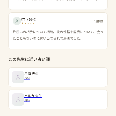
Y.T
（
20代
）
3週間前
片思いの相手について相談。彼の性格や態度について、会っ
たこともないのに言い当てられて鳥肌でした。
この先生に近い占い師
月海
先生
占い
ハルカ
先生
占い