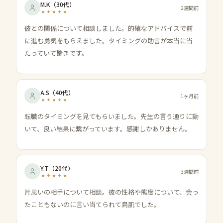
M.K
（
30代
）
2週間前
彼との関係について相談しました。的確なアドバイスで前
に進む勇気をもらえました。タイミングの助言が本当に当
たっていて驚きです。
A.S
（
40代
）
1ヶ月前
転職のタイミングを見てもらいました。先生の言う通りに動
いて、良い結果に繋がっています。感謝しかありません。
Y.T
（
20代
）
3週間前
片思いの相手について相談。彼の性格や態度について、会っ
たこともないのに言い当てられて鳥肌でした。