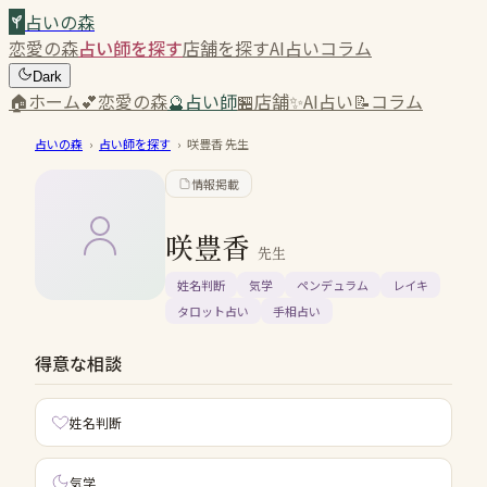
占いの森
恋愛の森
占い師を探す
店舗を探す
AI占い
コラム
Dark
🏠
ホーム
💕
恋愛の森
🔮
占い師
🏪
店舗
✨
AI占い
📝
コラム
占いの森
›
占い師を探す
›
咲豊香
先生
情報掲載
咲豊香
先生
姓名判断
気学
ペンデュラム
レイキ
タロット占い
手相占い
得意な相談
姓名判断
気学