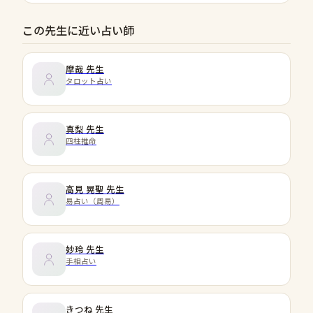
この先生に近い占い師
摩哉
先生
タロット占い
真梨
先生
四柱推命
高見 晃聖
先生
易占い（周易）
妙玲
先生
手相占い
きつね
先生