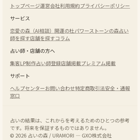
トップページ
運営会社
利用規約
プライバシーポリシー
サービス
恋愛の森（AI相談）
開運の杜
パワーストーンの森
占い
師を探す
店舗を探す
コラム
占い師・店舗の方へ
集客LP制作
占い師登録
店舗掲載
プレミアム掲載
サポート
ヘルプセンター
お問い合わせ
特定商取引法
安全・通報
窓口
占いの結果は、これからを考えるためのひとつの参考
です。将来を保証するものではありません。
© 2026 占いの森 / URAMORI — GXO株式会社