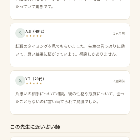
たっていて驚きです。
A.S
（
40代
）
1ヶ月前
転職のタイミングを見てもらいました。先生の言う通りに動
いて、良い結果に繋がっています。感謝しかありません。
Y.T
（
20代
）
3週間前
片思いの相手について相談。彼の性格や態度について、会っ
たこともないのに言い当てられて鳥肌でした。
この先生に近い占い師