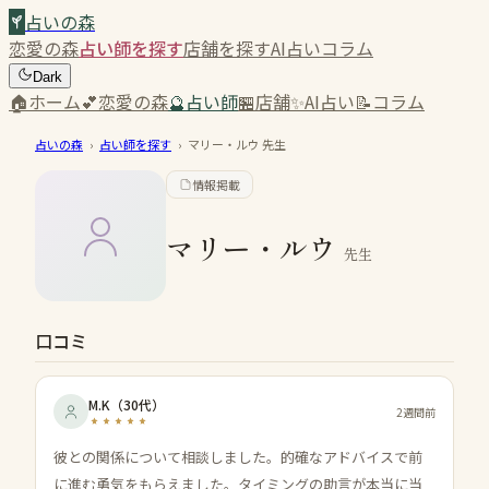
占いの森
恋愛の森
占い師を探す
店舗を探す
AI占い
コラム
Dark
🏠
ホーム
💕
恋愛の森
🔮
占い師
🏪
店舗
✨
AI占い
📝
コラム
占いの森
›
占い師を探す
›
マリー・ルウ
先生
情報掲載
マリー・ルウ
先生
口コミ
M.K
（
30代
）
2週間前
彼との関係について相談しました。的確なアドバイスで前
に進む勇気をもらえました。タイミングの助言が本当に当