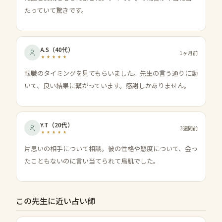
たっていて驚きです。
A.S
（
40代
）
1ヶ月前
転職のタイミングを見てもらいました。先生の言う通りに動
いて、良い結果に繋がっています。感謝しかありません。
Y.T
（
20代
）
3週間前
片思いの相手について相談。彼の性格や態度について、会っ
たこともないのに言い当てられて鳥肌でした。
この先生に近い占い師