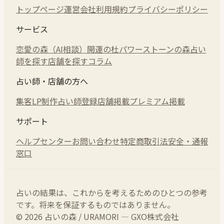
トップページ
運営会社
利用規約
プライバシーポリシー
サービス
恋愛の森（AI相談）
開運の杜
パワーストーンの森
占い
師を探す
店舗を探す
コラム
占い師・店舗の方へ
集客LP制作
占い師登録
店舗掲載
プレミアム掲載
サポート
ヘルプセンター
お問い合わせ
特定商取引法
安全・通報
窓口
占いの結果は、これからを考えるためのひとつの参考
です。将来を保証するものではありません。
© 2026 占いの森 / URAMORI — GXO株式会社