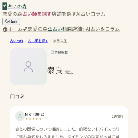
占いの森
恋愛の森
占い師を探す
店舗を探す
AI占い
コラム
Dark
🏠
ホーム
💕
恋愛の森
🔮
占い師
🏪
店舗
✨
AI占い
📝
コラム
占いの森
›
占い師を探す
›
泰良
先生
情報掲載
泰良
先生
口コミ
M.K
（
30代
）
2週間前
彼との関係について相談しました。的確なアドバイスで前
に進む勇気をもらえました。タイミングの助言が本当に当