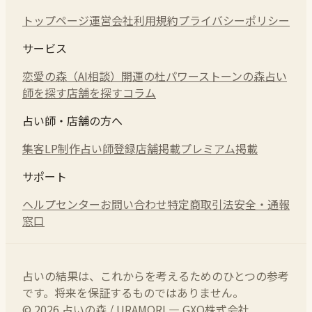
トップページ
運営会社
利用規約
プライバシーポリシー
サービス
恋愛の森（AI相談）
開運の杜
パワーストーンの森
占い
師を探す
店舗を探す
コラム
占い師・店舗の方へ
集客LP制作
占い師登録
店舗掲載
プレミアム掲載
サポート
ヘルプセンター
お問い合わせ
特定商取引法
安全・通報
窓口
占いの結果は、これからを考えるためのひとつの参考
です。将来を保証するものではありません。
© 2026 占いの森 / URAMORI — GXO株式会社