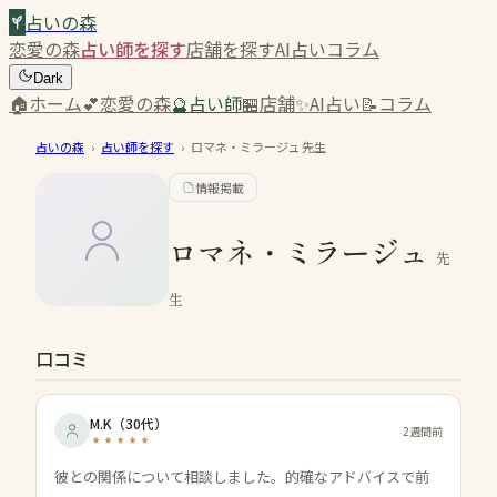
占いの森
恋愛の森
占い師を探す
店舗を探す
AI占い
コラム
Dark
🏠
ホーム
💕
恋愛の森
🔮
占い師
🏪
店舗
✨
AI占い
📝
コラム
占いの森
›
占い師を探す
›
ロマネ・ミラージュ
先生
情報掲載
ロマネ・ミラージュ
先
生
口コミ
M.K
（
30代
）
2週間前
彼との関係について相談しました。的確なアドバイスで前