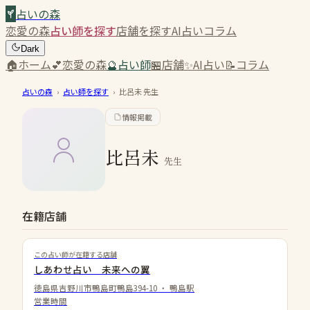
占いの森
恋愛の森
占い師を探す
店舗を探す
AI占い
コラム
Dark
🏠
ホーム
💕
恋愛の森
🔮
占い師
🏪
店舗
✨
AI占い
📝
コラム
占いの森
›
占い師を探す
›
比呂未
先生
情報掲載
比呂未
先生
在籍店舗
この占い師が在籍する店舗
しあわせ占い 未来への翼
徳島県吉野川市鴨島町鴨島394-10
・
鴨島駅
営業時間