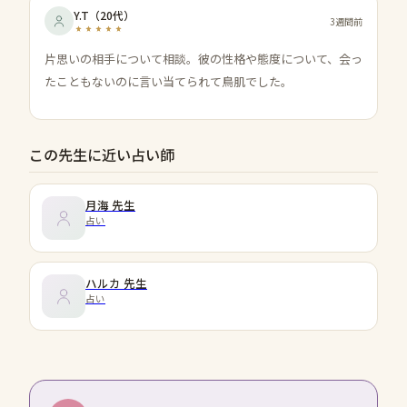
Y.T
（
20代
）
3週間前
片思いの相手について相談。彼の性格や態度について、会っ
たこともないのに言い当てられて鳥肌でした。
この先生に近い占い師
月海
先生
占い
ハルカ
先生
占い