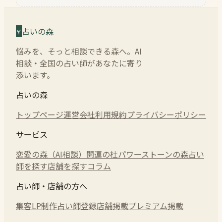
占いの森
悩みを、そっと相談できる森へ。AI
相談・全国の占い師があなたに寄り
添います。
占いの森
トップページ
運営会社
利用規約
プライバシーポリシー
サービス
恋愛の森（AI相談）
開運の杜
パワーストーンの森
占い
師を探す
店舗を探す
コラム
占い師・店舗の方へ
集客LP制作
占い師登録
店舗掲載
プレミアム掲載