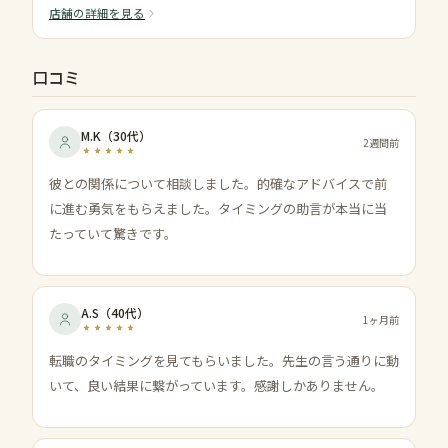
店舗の詳細を見る
口コミ
M.K
（
30代
）
2週間前
彼との関係について相談しました。的確なアドバイスで前
に進む勇気をもらえました。タイミングの助言が本当に当
たっていて驚きです。
A.S
（
40代
）
1ヶ月前
転職のタイミングを見てもらいました。先生の言う通りに動
いて、良い結果に繋がっています。感謝しかありません。