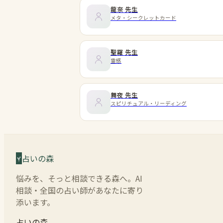
龍奈
先生
メタ・シークレットカード
聖羅
先生
霊感
舞夜
先生
スピリチュアル・リーディング
占いの森
悩みを、そっと相談できる森へ。AI
相談・全国の占い師があなたに寄り
添います。
占いの森