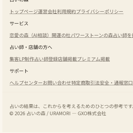
トップページ
運営会社
利用規約
プライバシーポリシー
サービス
恋愛の森（AI相談）
開運の杜
パワーストーンの森
占い師を
占い師・店舗の方へ
集客LP制作
占い師登録
店舗掲載
プレミアム掲載
サポート
ヘルプセンター
お問い合わせ
特定商取引法
安全・通報窓口
占いの結果は、これからを考えるためのひとつの参考です
© 2026 占いの森 / URAMORI — GXO株式会社