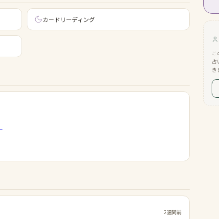
カードリーディング
こ
占
き
・
2週間前