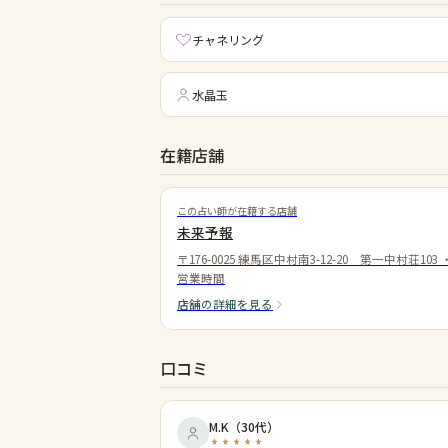
チャネリング
水晶玉
在籍店舗
この占い師が在籍する店舗
未来予報
〒176-0025 練馬区中村南3-12-20 第一中村荘103
営業時間
店舗の詳細を見る
口コミ
M.K
（
30代
）