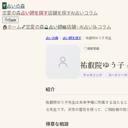
占いの森
恋愛の森
占い師を探す
店舗を探す
AI占い
コラム
Dark
🏠
ホーム
💕
恋愛の森
🔮
占い師
🏪
店舗
✨
AI占い
📝
コラム
占いの森
›
占い師を探す
›
祐叡院ゆう子
先生
情報掲載
祐叡院ゆう子
チャネリング
カードリーデ
紹介
祐叡院ゆう子先生は未来予報に所属する当たると
る先生です。天性の霊性を使って、ご相談者の抱
得意な相談