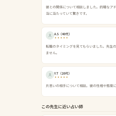
彼との関係について相談しました。的確なア
当に当たっていて驚きです。
A.S
（
40代
）
転職のタイミングを見てもらいました。先生
ません。
Y.T
（
20代
）
片思いの相手について相談。彼の性格や態度
この先生に近い占い師