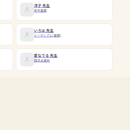
洋子
先生
完全霊媒
いろは
先生
ミーディアム(霊媒)
愛なでる
先生
西洋占星術