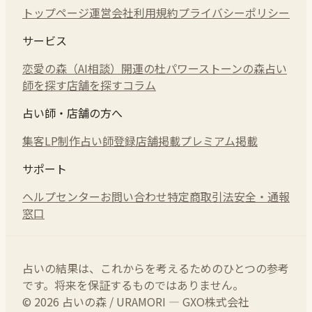
トップページ
運営会社
利用規約
プライバシーポリシー
サービス
恋愛の森（AI相談）
開運の杜
パワーストーンの森
占い
師を探す
店舗を探す
コラム
占い師・店舗の方へ
集客LP制作
占い師登録
店舗掲載
プレミアム掲載
サポート
ヘルプセンター
お問い合わせ
特定商取引法
安全・通報
窓口
占いの結果は、これからを考えるためのひとつの参考
です。将来を保証するものではありません。
© 2026 占いの森 / URAMORI — GXO株式会社