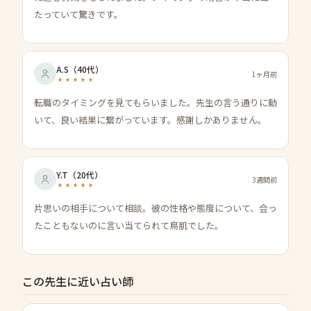
たっていて驚きです。
A.S
（
40代
）
1ヶ月前
転職のタイミングを見てもらいました。先生の言う通りに動
いて、良い結果に繋がっています。感謝しかありません。
Y.T
（
20代
）
3週間前
片思いの相手について相談。彼の性格や態度について、会っ
たこともないのに言い当てられて鳥肌でした。
この先生に近い占い師