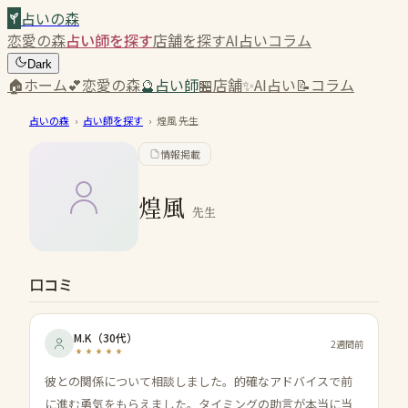
占いの森
恋愛の森
占い師を探す
店舗を探す
AI占い
コラム
Dark
🏠
ホーム
💕
恋愛の森
🔮
占い師
🏪
店舗
✨
AI占い
📝
コラム
占いの森
›
占い師を探す
›
煌風
先生
情報掲載
煌風
先生
口コミ
M.K
（
30代
）
2週間前
彼との関係について相談しました。的確なアドバイスで前
に進む勇気をもらえました。タイミングの助言が本当に当