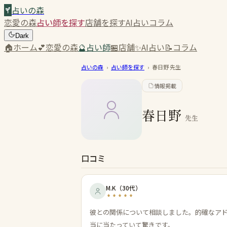
占いの森
恋愛の森
占い師を探す
店舗を探す
AI占い
コラム
Dark
🏠
ホーム
💕
恋愛の森
🔮
占い師
🏪
店舗
✨
AI占い
📝
コラム
占いの森
›
占い師を探す
›
春日野
先生
情報掲載
春日野
先生
口コミ
M.K
（
30代
）
彼との関係について相談しました。的確なア
当に当たっていて驚きです。