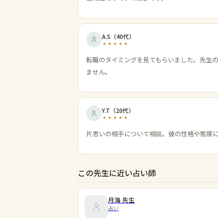
A.S
（
40代
）
転職のタイミングを見てもらいました。先生
ません。
Y.T
（
20代
）
片思いの相手について相談。彼の性格や態度
この先生に近い占い師
月海
先生
占い