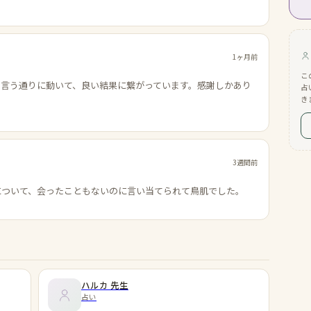
1ヶ月前
こ
の言う通りに動いて、良い結果に繋がっています。感謝しかあり
占
き
3週間前
について、会ったこともないのに言い当てられて鳥肌でした。
ハルカ
先生
占い