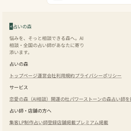
占いの森
悩みを、そっと相談できる森へ。AI
相談・全国の占い師があなたに寄り
添います。
占いの森
トップページ
運営会社
利用規約
プライバシーポリシー
サービス
恋愛の森（AI相談）
開運の杜
パワーストーンの森
占い師を
占い師・店舗の方へ
集客LP制作
占い師登録
店舗掲載
プレミアム掲載