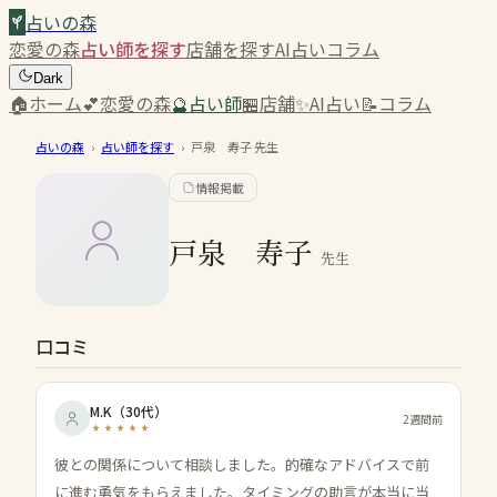
占いの森
恋愛の森
占い師を探す
店舗を探す
AI占い
コラム
Dark
🏠
ホーム
💕
恋愛の森
🔮
占い師
🏪
店舗
✨
AI占い
📝
コラム
占いの森
›
占い師を探す
›
戸泉 寿子
先生
情報掲載
戸泉 寿子
先生
口コミ
M.K
（
30代
）
2週間前
彼との関係について相談しました。的確なアドバイスで前
に進む勇気をもらえました。タイミングの助言が本当に当