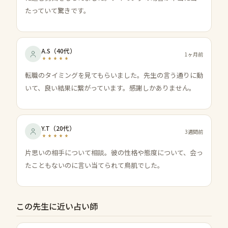
たっていて驚きです。
A.S
（
40代
）
1ヶ月前
転職のタイミングを見てもらいました。先生の言う通りに動
いて、良い結果に繋がっています。感謝しかありません。
Y.T
（
20代
）
3週間前
片思いの相手について相談。彼の性格や態度について、会っ
たこともないのに言い当てられて鳥肌でした。
この先生に近い占い師