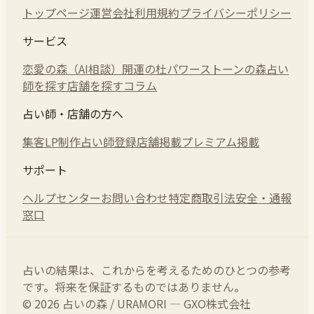
トップページ
運営会社
利用規約
プライバシーポリシー
サービス
恋愛の森（AI相談）
開運の杜
パワーストーンの森
占い
師を探す
店舗を探す
コラム
占い師・店舗の方へ
集客LP制作
占い師登録
店舗掲載
プレミアム掲載
サポート
ヘルプセンター
お問い合わせ
特定商取引法
安全・通報
窓口
占いの結果は、これからを考えるためのひとつの参考
です。将来を保証するものではありません。
© 2026 占いの森 / URAMORI — GXO株式会社