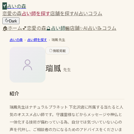
占いの森
恋愛の森
占い師を探す
店舗を探す
AI占い
コラム
Dark
🏠
ホーム
💕
恋愛の森
🔮
占い師
🏪
店舗
✨
AI占い
📝
コラム
占いの森
›
占い師を探す
›
瑞鳳
先生
情報掲載
瑞鳳
先生
紹介
瑞鳳先生はナチュラルプラネット 下北沢店に所属する当たると人
気のオススメ占い師です。守護霊様などからメッセージや神仏と
一体化する技術が備わっている為、自分では気づいていない心の
声を代弁し、ご相談者の力になるためのアドバイスをくださいま