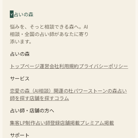
占いの森
悩みを、そっと相談できる森へ。AI
相談・全国の占い師があなたに寄り
添います。
占いの森
トップページ
運営会社
利用規約
プライバシーポリシー
サービス
恋愛の森（AI相談）
開運の杜
パワーストーンの森
占い
師を探す
店舗を探す
コラム
占い師・店舗の方へ
集客LP制作
占い師登録
店舗掲載
プレミアム掲載
サポート