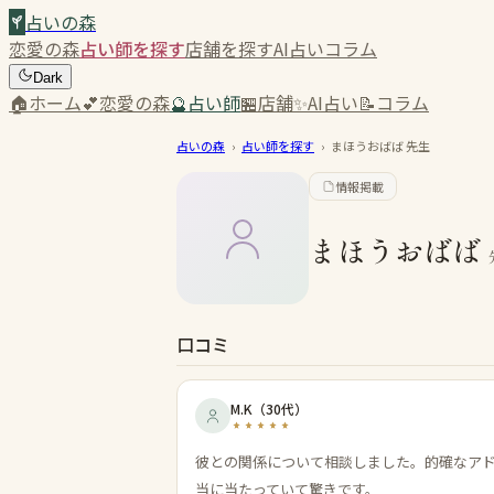
占いの森
恋愛の森
占い師を探す
店舗を探す
AI占い
コラム
Dark
🏠
ホーム
💕
恋愛の森
🔮
占い師
🏪
店舗
✨
AI占い
📝
コラム
占いの森
›
占い師を探す
›
まほうおばば
先生
情報掲載
まほうおばば
口コミ
M.K
（
30代
）
彼との関係について相談しました。的確なア
当に当たっていて驚きです。