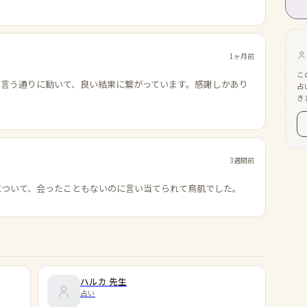
1ヶ月前
こ
の言う通りに動いて、良い結果に繋がっています。感謝しかあり
占
き
3週間前
について、会ったこともないのに言い当てられて鳥肌でした。
ハルカ
先生
占い