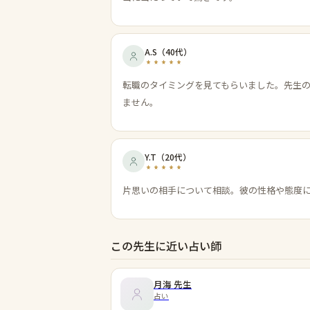
A.S
（
40代
）
転職のタイミングを見てもらいました。先生
ません。
Y.T
（
20代
）
片思いの相手について相談。彼の性格や態度
この先生に近い占い師
月海
先生
占い