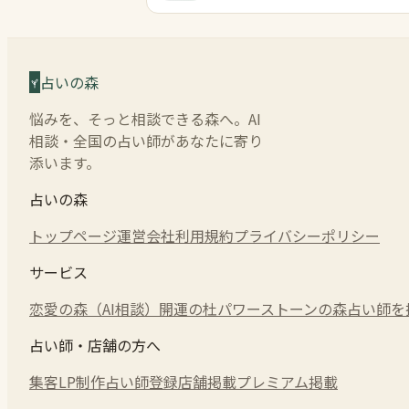
占いの森
悩みを、そっと相談できる森へ。AI
相談・全国の占い師があなたに寄り
添います。
占いの森
トップページ
運営会社
利用規約
プライバシーポリシー
サービス
恋愛の森（AI相談）
開運の杜
パワーストーンの森
占い師を
占い師・店舗の方へ
集客LP制作
占い師登録
店舗掲載
プレミアム掲載