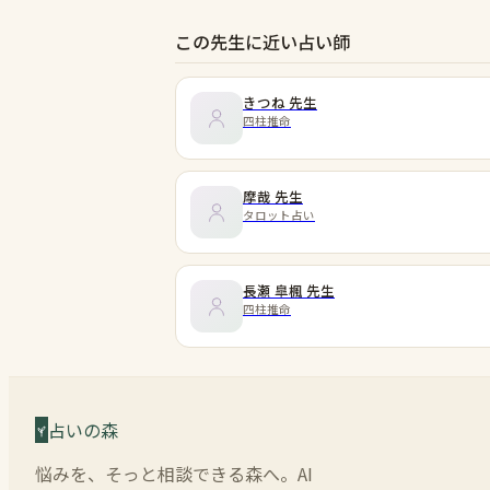
この先生に近い占い師
きつね
先生
四柱推命
摩哉
先生
タロット占い
長瀬 皐楓
先生
四柱推命
占いの森
悩みを、そっと相談できる森へ。AI