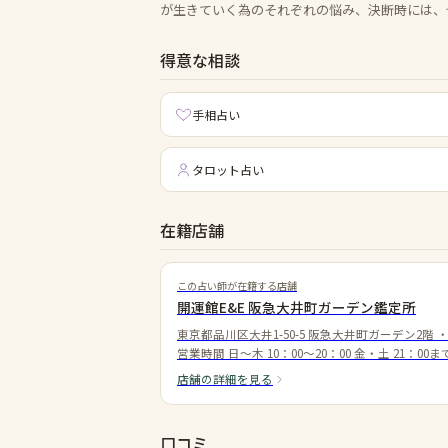
が生きていく為のそれぞれの悩み、決断時には、
得意な相談
手相占い
タロット占い
在籍店舗
この占い師が在籍する店舗
開運館E&E 阪急大井町ガーデン鑑定所
東京都品川区大井1-50-5 阪急大井町ガーデン2階
営業時間
日～木 10：00～20：00 金・土 21：00ま
店舗の詳細を見る
口コミ