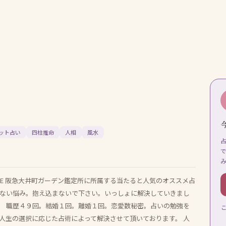
ット占い
四柱推命
人相
風水
E 阪急大井町ガーデン鑑定所に所属する当たると人気のオススメ占
えない悩み。抱え込まないで下さい。いっしょに解決していきまし
。 職歴４９回。結婚１回。離婚１回。恋愛数秘密。占いの勉強を
人生の選択に応じた占術によって解決させて頂いております。 人