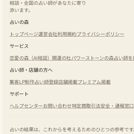
相談・全国の占い師があなたに寄り
添います。
占いの森
トップページ
運営会社
利用規約
プライバシーポリシー
サービス
恋愛の森（AI相談）
開運の杜
パワーストーンの森
占い師を
占い師・店舗の方へ
集客LP制作
占い師登録
店舗掲載
プレミアム掲載
サポート
ヘルプセンター
お問い合わせ
特定商取引法
安全・通報窓口
占いの結果は、これからを考えるためのひとつの参考です