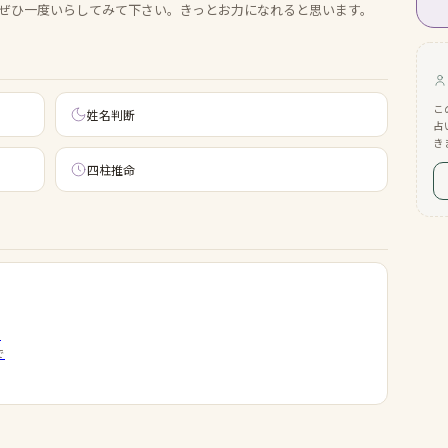
ぜひ一度いらしてみて下さい。きっとお力になれると思います。
こ
姓名判断
占
き
四柱推命
・
で