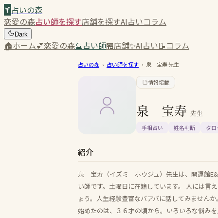
占いの森
恋愛の森
占い師を探す
店舗を探す
AI占い
コラム
Dark
🏠
ホーム
💕
恋愛の森
🔮
占い師
🏪
店舗
✨
AI占い
📝
コラム
占いの森
›
占い師を探す
›
泉 宝寿
先生
情報掲載
泉 宝寿
先生
手相占い
姓名判断
タロ
紹介
泉 宝寿（イズミ ホウジュ）先生は、開運館E&
い師です。土曜日に在籍しています。 人には言
ょう。人生経験豊富なバアバに話してみませんか
始めたのは、３６才の頃から。いろいろな悩みを