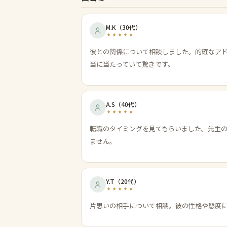
M.K
（
30代
）
彼との関係について相談しました。的確なア
当に当たっていて驚きです。
A.S
（
40代
）
転職のタイミングを見てもらいました。先生
ません。
Y.T
（
20代
）
片思いの相手について相談。彼の性格や態度