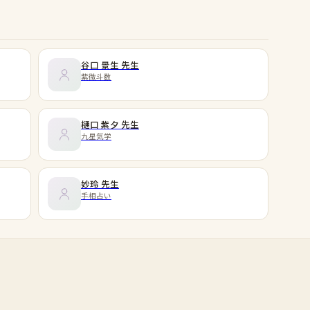
谷口 景生
先生
紫微斗数
樋口 紫夕
先生
九星気学
妙玲
先生
手相占い