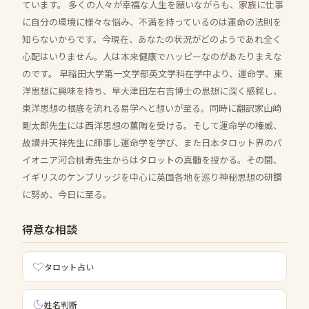
ています。 多くの人々が幸福な人生を願いながらも、家族に仕事
に自分の環境に様々な悩み、不満を持っているのは運命の法則を
知らないからです。今現在、あなたの状況がどのようであれ全く
心配はいりません。人は本来健康でハッピーなのがあたりまえな
のです。 早稲田大学第一文学部英文学科在学中より、運命学、東
洋思想に興味を持ち、早大津田左右吉博士の思想に深く感銘し、
東洋思想の根底を流れる易学へと想いが至る。同時に翻訳家山崎
剛太郎先生には西洋思想の薫陶を受ける。そして運命学の権威、
故讃井天祥先生に師事し運命学を学び、また日本タロット界のパ
イオニア河合桃寿先生からはタロットの真髄を授かる。その間、
イギリスのケンブリッジを中心に英国各地を巡り神秘思想の研鑽
に努め、今日に至る。
得意な相談
タロット占い
姓名判断