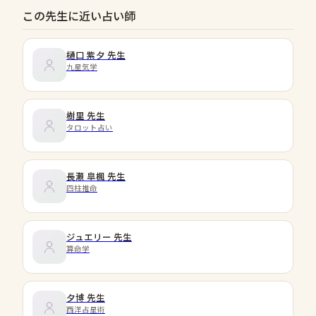
この先生に近い占い師
樋口 紫夕
先生
九星気学
樹里
先生
タロット占い
長瀬 皐楓
先生
四柱推命
ジュエリー
先生
算命学
夕博
先生
西洋占星術