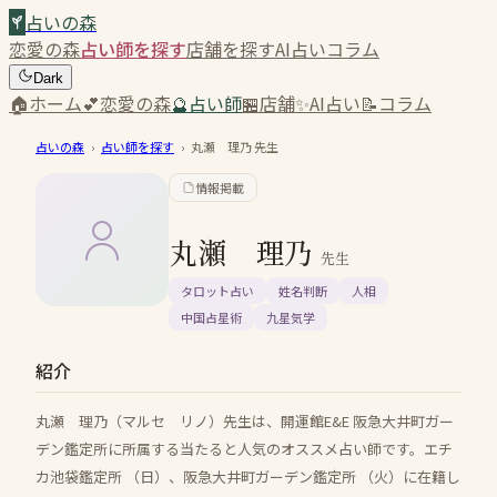
占いの森
恋愛の森
占い師を探す
店舗を探す
AI占い
コラム
Dark
🏠
ホーム
💕
恋愛の森
🔮
占い師
🏪
店舗
✨
AI占い
📝
コラム
占いの森
›
占い師を探す
›
丸瀬 理乃
先生
情報掲載
丸瀬 理乃
先生
タロット占い
姓名判断
人相
中国占星術
九星気学
紹介
丸瀬 理乃（マルセ リノ）先生は、開運館E&E 阪急大井町ガー
デン鑑定所に所属する当たると人気のオススメ占い師です。エチ
カ池袋鑑定所 （日）、阪急大井町ガーデン鑑定所 （火）に在籍し