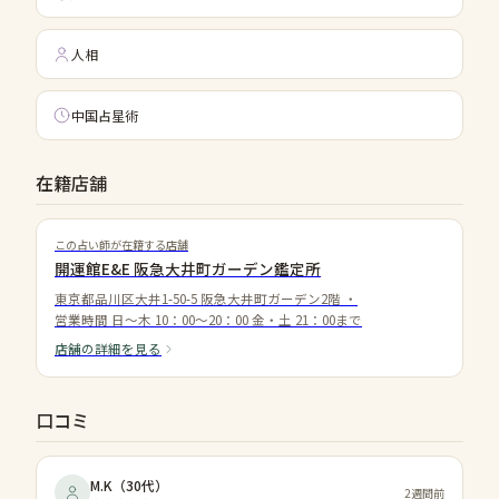
人相
中国占星術
在籍店舗
この占い師が在籍する店舗
開運館E&E 阪急大井町ガーデン鑑定所
東京都品川区大井1-50-5 阪急大井町ガーデン2階
・
営業時間
日～木 10：00～20：00 金・土 21：00まで
店舗の詳細を見る
口コミ
M.K
（
30代
）
2週間前