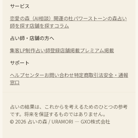
サービス
恋愛の森（AI相談）
開運の杜
パワーストーンの森
占い
師を探す
店舗を探す
コラム
占い師・店舗の方へ
集客LP制作
占い師登録
店舗掲載
プレミアム掲載
サポート
ヘルプセンター
お問い合わせ
特定商取引法
安全・通報
窓口
占いの結果は、これからを考えるためのひとつの参考
です。将来を保証するものではありません。
© 2026 占いの森 / URAMORI — GXO株式会社