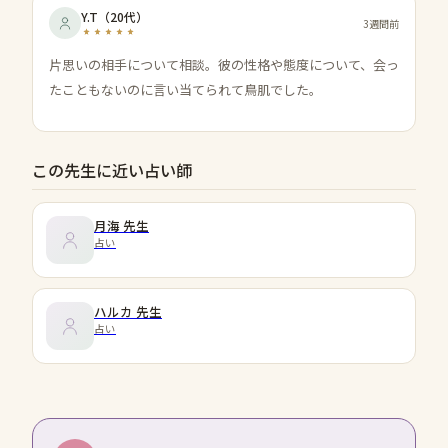
Y.T
（
20代
）
3週間前
片思いの相手について相談。彼の性格や態度について、会っ
たこともないのに言い当てられて鳥肌でした。
この先生に近い占い師
月海
先生
占い
ハルカ
先生
占い