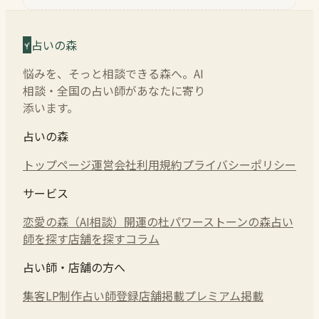
占いの森
悩みを、そっと相談できる森へ。AI
相談・全国の占い師があなたに寄り
添います。
占いの森
トップページ
運営会社
利用規約
プライバシーポリシー
サービス
恋愛の森（AI相談）
開運の杜
パワーストーンの森
占い
師を探す
店舗を探す
コラム
占い師・店舗の方へ
集客LP制作
占い師登録
店舗掲載
プレミアム掲載