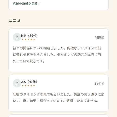
店舗の詳細を見る
口コミ
M.K
（
30代
）
2週間前
彼との関係について相談しました。的確なアドバイスで前
に進む勇気をもらえました。タイミングの助言が本当に当
たっていて驚きです。
A.S
（
40代
）
1ヶ月前
転職のタイミングを見てもらいました。先生の言う通りに動
いて、良い結果に繋がっています。感謝しかありません。