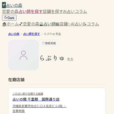
占いの森
恋愛の森
占い師を探す
店舗を探す
AI占い
コラム
Dark
🏠
ホーム
💕
恋愛の森
🔮
占い師
🏪
店舗
✨
AI占い
📝
コラム
占いの森
›
占い師を探す
›
らぷりゅ
先生
情報掲載
らぷりゅ
先生
在籍店舗
この占い師が在籍する店舗
占いの館 千里眼 国際通り店
沖縄県那覇市牧志3-12-4 高泉ビル4階
・
営業時間