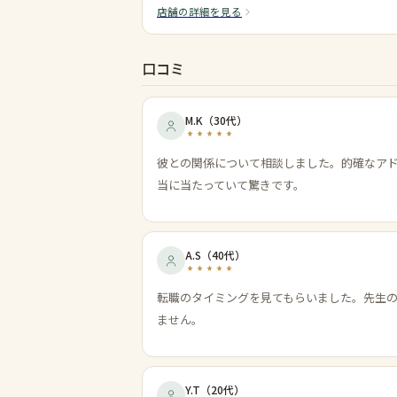
店舗の詳細を見る
口コミ
M.K
（
30代
）
彼との関係について相談しました。的確なア
当に当たっていて驚きです。
A.S
（
40代
）
転職のタイミングを見てもらいました。先生
ません。
Y.T
（
20代
）