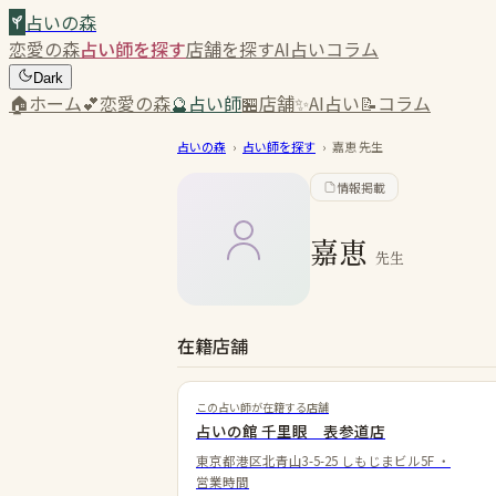
占いの森
恋愛の森
占い師を探す
店舗を探す
AI占い
コラム
Dark
🏠
ホーム
💕
恋愛の森
🔮
占い師
🏪
店舗
✨
AI占い
📝
コラム
占いの森
›
占い師を探す
›
嘉恵
先生
情報掲載
嘉恵
先生
在籍店舗
この占い師が在籍する店舗
占いの館 千里眼 表参道店
東京都港区北青山3-5-25 しもじまビル5F
・
営業時間