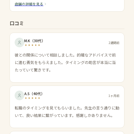
店舗の詳細を見る
口コミ
M.K
（
30代
）
2週間前
彼との関係について相談しました。的確なアドバイスで前
に進む勇気をもらえました。タイミングの助言が本当に当
たっていて驚きです。
A.S
（
40代
）
1ヶ月前
転職のタイミングを見てもらいました。先生の言う通りに動
いて、良い結果に繋がっています。感謝しかありません。