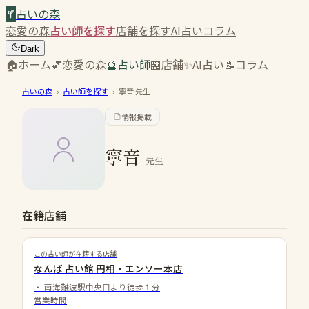
占いの森
恋愛の森
占い師を探す
店舗を探す
AI占い
コラム
Dark
🏠
ホーム
💕
恋愛の森
🔮
占い師
🏪
店舗
✨
AI占い
📝
コラム
占いの森
›
占い師を探す
›
寧音
先生
情報掲載
寧音
先生
在籍店舗
この占い師が在籍する店舗
なんば 占い館 円相・エンソー本店
・
南海難波駅中央口より徒歩１分
営業時間