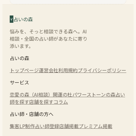
占いの森
悩みを、そっと相談できる森へ。AI
相談・全国の占い師があなたに寄り
添います。
占いの森
トップページ
運営会社
利用規約
プライバシーポリシー
サービス
恋愛の森（AI相談）
開運の杜
パワーストーンの森
占い
師を探す
店舗を探す
コラム
占い師・店舗の方へ
集客LP制作
占い師登録
店舗掲載
プレミアム掲載