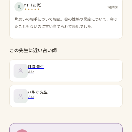
Y.T
（
20代
）
3週間前
片思いの相手について相談。彼の性格や態度について、会っ
たこともないのに言い当てられて鳥肌でした。
この先生に近い占い師
月海
先生
占い
ハルカ
先生
占い