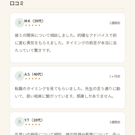
口コミ
M.K
（
30代
）
2週間前
彼との関係について相談しました。的確なアドバイスで前
に進む勇気をもらえました。タイミングの助言が本当に当
たっていて驚きです。
A.S
（
40代
）
1ヶ月前
転職のタイミングを見てもらいました。先生の言う通りに動
いて、良い結果に繋がっています。感謝しかありません。
Y.T
（
20代
）
3週間前
片思いの相手について相談。彼の性格や態度について、会っ