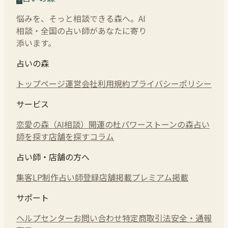
悩みを、そっと相談できる森へ。AI
相談・全国の占い師があなたに寄り
添います。
占いの森
トップページ
運営会社
利用規約
プライバシーポリシー
サービス
恋愛の森（AI相談）
開運の杜
パワーストーンの森
占い
師を探す
店舗を探す
コラム
占い師・店舗の方へ
集客LP制作
占い師登録
店舗掲載
プレミアム掲載
サポート
ヘルプセンター
お問い合わせ
特定商取引法
安全・通報