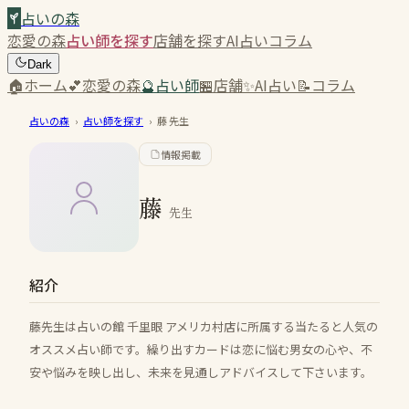
占いの森
恋愛の森
占い師を探す
店舗を探す
AI占い
コラム
Dark
🏠
ホーム
💕
恋愛の森
🔮
占い師
🏪
店舗
✨
AI占い
📝
コラム
占いの森
›
占い師を探す
›
藤
先生
情報掲載
藤
先生
紹介
藤先生は占いの館 千里眼 アメリカ村店に所属する当たると人気の
オススメ占い師です。繰り出すカードは恋に悩む男女の心や、不
安や悩みを映し出し、未来を見通しアドバイスして下さいます。