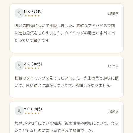
M.K
（
30代
）
2週間前
彼との関係について相談しました。的確なアドバイスで前
に進む勇気をもらえました。タイミングの助言が本当に当
たっていて驚きです。
A.S
（
40代
）
1ヶ月前
転職のタイミングを見てもらいました。先生の言う通りに動
いて、良い結果に繋がっています。感謝しかありません。
Y.T
（
20代
）
3週間前
片思いの相手について相談。彼の性格や態度について、会っ
たこともないのに言い当てられて鳥肌でした。