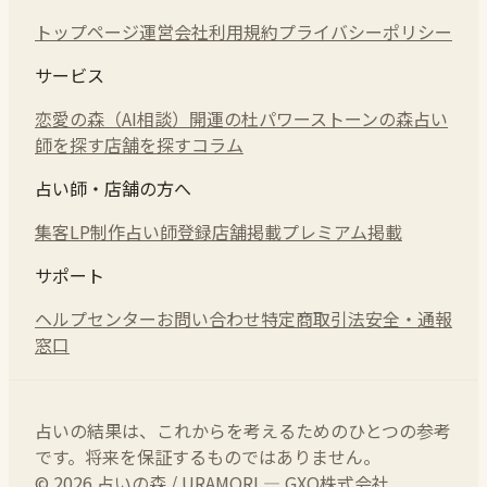
トップページ
運営会社
利用規約
プライバシーポリシー
サービス
恋愛の森（AI相談）
開運の杜
パワーストーンの森
占い
師を探す
店舗を探す
コラム
占い師・店舗の方へ
集客LP制作
占い師登録
店舗掲載
プレミアム掲載
サポート
ヘルプセンター
お問い合わせ
特定商取引法
安全・通報
窓口
占いの結果は、これからを考えるためのひとつの参考
です。将来を保証するものではありません。
© 2026 占いの森 / URAMORI — GXO株式会社