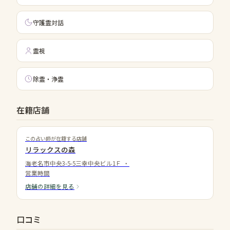
守護霊対話
霊視
除霊・浄霊
在籍店舗
この占い師が在籍する店舗
リラックスの森
海老名市中央3-5-5三幸中央ビル1Ｆ
・
営業時間
店舗の詳細を見る
口コミ