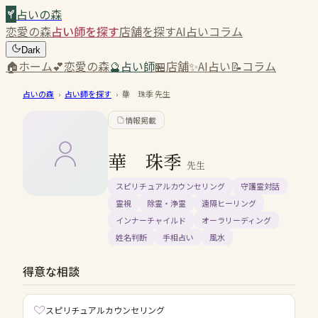
占いの森
恋愛の森
占い師を探す
店舗を探す
AI占い
コラム
Dark
🏠
ホーム
💕
恋愛の森
🔮
占い師
🏪
店舗
✨
AI占い
📝
コラム
占いの森
›
占い師を探す
›
華 珠季
先生
情報掲載
華 珠季
先生
スピリチュアルカウンセリング
守護霊対話
霊視
除霊・浄霊
遠隔ヒーリング
インナーチャイルド
オーラリーディング
姓名判断
手相占い
風水
得意な相談
スピリチュアルカウンセリング