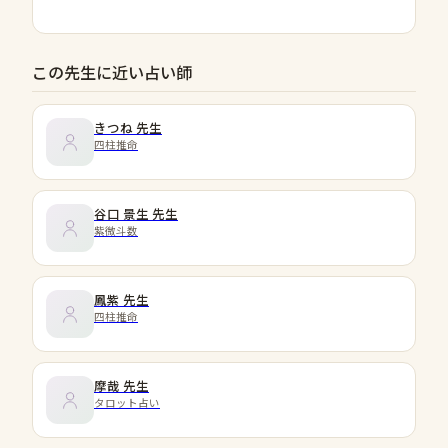
この先生に近い占い師
きつね
先生
四柱推命
谷口 景生
先生
紫微斗数
鳳紫
先生
四柱推命
摩哉
先生
タロット占い