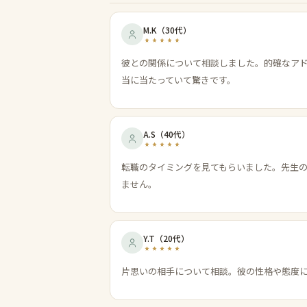
M.K
（
30代
）
彼との関係について相談しました。的確なア
当に当たっていて驚きです。
A.S
（
40代
）
転職のタイミングを見てもらいました。先生
ません。
Y.T
（
20代
）
片思いの相手について相談。彼の性格や態度