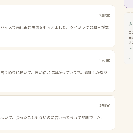
2週間前
ドバイスで前に進む勇気をもらえました。タイミングの助言が本
こ
占
き
1ヶ月前
の言う通りに動いて、良い結果に繋がっています。感謝しかあり
3週間前
について、会ったこともないのに言い当てられて鳥肌でした。