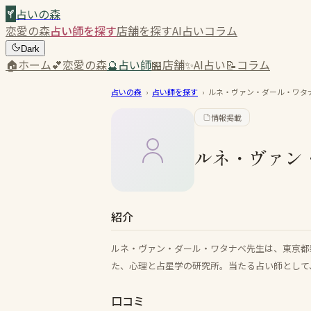
占いの森
恋愛の森
占い師を探す
店舗を探す
AI占い
コラム
Dark
🏠
ホーム
💕
恋愛の森
🔮
占い師
🏪
店舗
✨
AI占い
📝
コラム
占いの森
›
占い師を探す
›
ルネ・ヴァン・ダール・ワタ
情報掲載
ルネ・ヴァン
紹介
ルネ・ヴァン・ダール・ワタナベ先生は、東京都
た、心理と占星学の研究所。当たる占い師として
口コミ