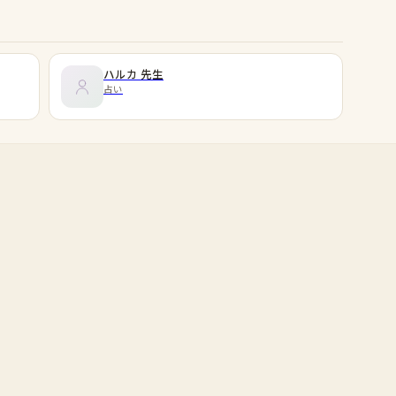
ハルカ
先生
占い