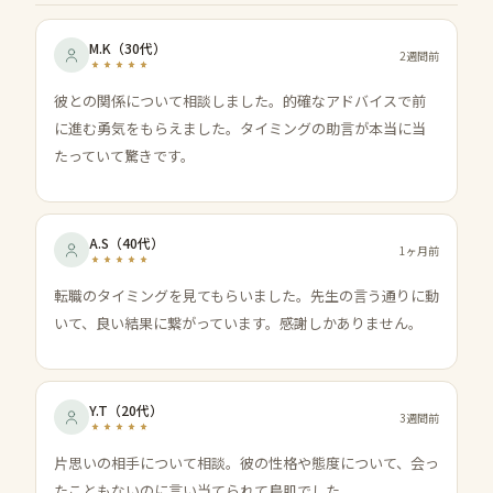
M.K
（
30代
）
2週間前
彼との関係について相談しました。的確なアドバイスで前
に進む勇気をもらえました。タイミングの助言が本当に当
たっていて驚きです。
A.S
（
40代
）
1ヶ月前
転職のタイミングを見てもらいました。先生の言う通りに動
いて、良い結果に繋がっています。感謝しかありません。
Y.T
（
20代
）
3週間前
片思いの相手について相談。彼の性格や態度について、会っ
たこともないのに言い当てられて鳥肌でした。