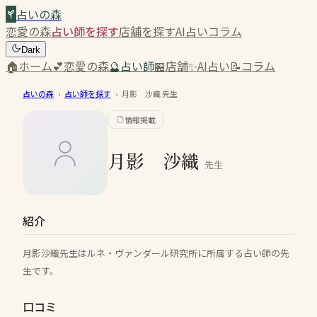
占いの森
恋愛の森
占い師を探す
店舗を探す
AI占い
コラム
Dark
🏠
ホーム
💕
恋愛の森
🔮
占い師
🏪
店舗
✨
AI占い
📝
コラム
占いの森
›
占い師を探す
›
月影 沙織
先生
情報掲載
月影 沙織
先生
紹介
月影沙織先生はルネ・ヴァンダール研究所に所属する占い師の先
生です。
口コミ