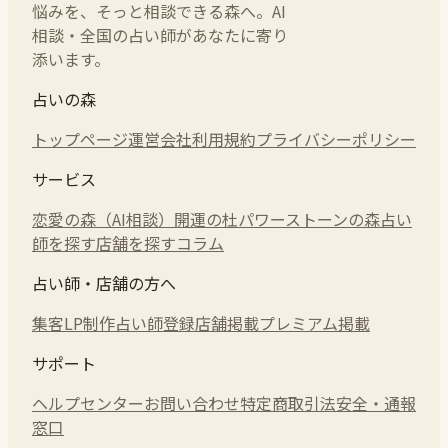
悩みを、そっと相談できる森へ。AI
相談・全国の占い師があなたに寄り
添います。
占いの森
トップページ
運営会社
利用規約
プライバシーポリシー
サービス
恋愛の森（AI相談）
開運の杜
パワーストーンの森
占い
師を探す
店舗を探す
コラム
占い師・店舗の方へ
集客LP制作
占い師登録
店舗掲載
プレミアム掲載
サポート
ヘルプセンター
お問い合わせ
特定商取引法
安全・通報
窓口