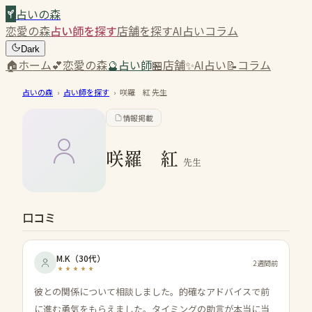
占いの森
恋愛の森
占い師を探す
店舗を探す
AI占い
コラム
Dark
🏠
ホーム
💕
恋愛の森
🔮
占い師
🏪
店舗
✨
AI占い
📝
コラム
占いの森
›
占い師を探す
›
咲羅 紅
先生
情報掲載
咲羅 紅
先生
口コミ
M.K
（
30代
）
2週間前
彼との関係について相談しました。的確なアドバイスで前
に進む勇気をもらえました。タイミングの助言が本当に当