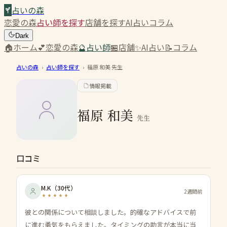
占いの森
恋愛の森
占い師を探す
店舗を探す
AI占い
コラム
Dark
🏠
ホーム
💕
恋愛の森
🔮
占い師
🏪
店舗
✨
AI占い
📝
コラム
占いの森
›
占い師を探す
›
福原 和美
先生
情報掲載
福原 和美
先生
口コミ
M.K
（
30代
）
2週間前
彼との関係について相談しました。的確なアドバイスで前
に進む勇気をもらえました。タイミングの助言が本当に当