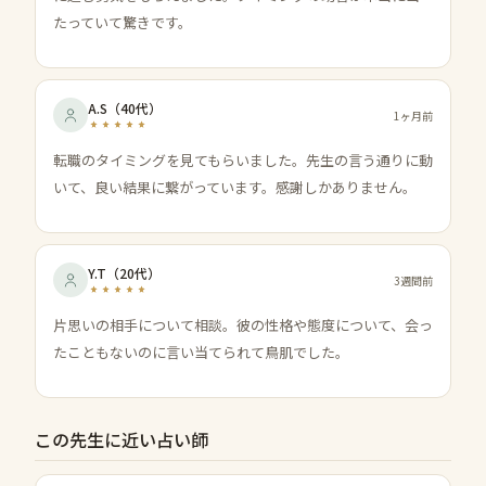
たっていて驚きです。
A.S
（
40代
）
1ヶ月前
転職のタイミングを見てもらいました。先生の言う通りに動
いて、良い結果に繋がっています。感謝しかありません。
Y.T
（
20代
）
3週間前
片思いの相手について相談。彼の性格や態度について、会っ
たこともないのに言い当てられて鳥肌でした。
この先生に近い占い師