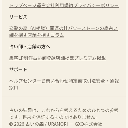
トップページ
運営会社
利用規約
プライバシーポリシー
サービス
恋愛の森（AI相談）
開運の杜
パワーストーンの森
占い
師を探す
店舗を探す
コラム
占い師・店舗の方へ
集客LP制作
占い師登録
店舗掲載
プレミアム掲載
サポート
ヘルプセンター
お問い合わせ
特定商取引法
安全・通報
窓口
占いの結果は、これからを考えるためのひとつの参考
です。将来を保証するものではありません。
© 2026 占いの森 / URAMORI — GXO株式会社