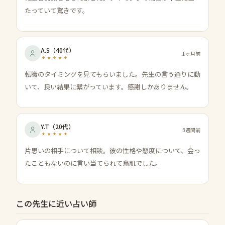
たっていて驚きです。
A.S
（
40代
）
1ヶ月前
転職のタイミングを見てもらいました。先生の言う通りに動
いて、良い結果に繋がっています。感謝しかありません。
Y.T
（
20代
）
3週間前
片思いの相手について相談。彼の性格や態度について、会っ
たこともないのに言い当てられて鳥肌でした。
この先生に近い占い師