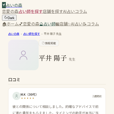
占いの森
恋愛の森
占い師を探す
店舗を探す
AI占い
コラム
Dark
🏠
ホーム
💕
恋愛の森
🔮
占い師
🏪
店舗
✨
AI占い
📝
コラム
占いの森
›
占い師を探す
›
平井 陽子
先生
情報掲載
平井 陽子
先生
口コミ
M.K
（
30代
）
2週間前
彼との関係について相談しました。的確なアドバイスで前
に進む勇気をもらえました。タイミングの助言が本当に当