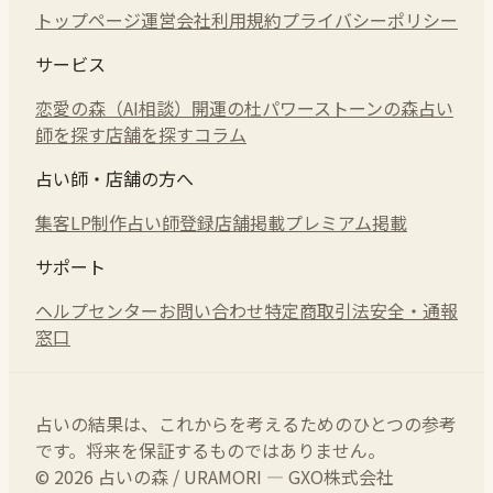
トップページ
運営会社
利用規約
プライバシーポリシー
サービス
恋愛の森（AI相談）
開運の杜
パワーストーンの森
占い
師を探す
店舗を探す
コラム
占い師・店舗の方へ
集客LP制作
占い師登録
店舗掲載
プレミアム掲載
サポート
ヘルプセンター
お問い合わせ
特定商取引法
安全・通報
窓口
占いの結果は、これからを考えるためのひとつの参考
です。将来を保証するものではありません。
© 2026 占いの森 / URAMORI — GXO株式会社