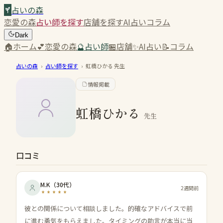
占いの森
恋愛の森
占い師を探す
店舗を探す
AI占い
コラム
Dark
🏠
ホーム
💕
恋愛の森
🔮
占い師
🏪
店舗
✨
AI占い
📝
コラム
占いの森
›
占い師を探す
›
虹橋ひかる
先生
情報掲載
虹橋ひかる
先生
口コミ
M.K
（
30代
）
2週間前
彼との関係について相談しました。的確なアドバイスで前
に進む勇気をもらえました。タイミングの助言が本当に当