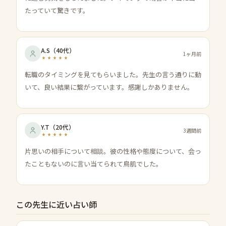
たっていて驚きです。
A.S
（
40代
）
1ヶ月前
転職のタイミングを見てもらいました。先生の言う通りに動
いて、良い結果に繋がっています。感謝しかありません。
Y.T
（
20代
）
3週間前
片思いの相手について相談。彼の性格や態度について、会っ
たこともないのに言い当てられて鳥肌でした。
この先生に近い占い師