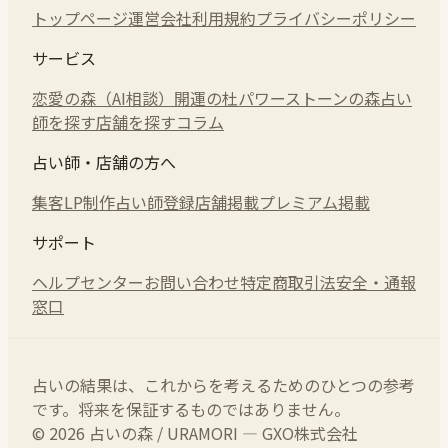
トップページ
運営会社
利用規約
プライバシーポリシー
サービス
恋愛の森（AI相談）
開運の杜
パワーストーンの森
占い
師を探す
店舗を探す
コラム
占い師・店舗の方へ
集客LP制作
占い師登録
店舗掲載
プレミアム掲載
サポート
ヘルプセンター
お問い合わせ
特定商取引法
安全・通報
窓口
占いの結果は、これからを考えるためのひとつの参考
です。将来を保証するものではありません。
© 2026 占いの森 / URAMORI — GXO株式会社