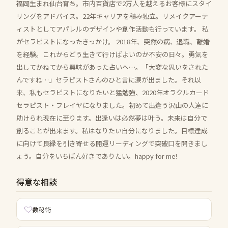
福岡生まれ仙台育ち。市内百貨店で2万人を越えるお客様にスタイ
リングをアドバイス。22年キャリアを積み独立。リメイクアーテ
ィストとしてアパレルのデザインや創作活動も行っています。 私
がセラピストになったきっかけ。 2018年、突然の病、退職、離婚
を経験。これからどう生きて行けばよいのか不安の日々。勇気を
出してかねてから興味があった占いへ…。「大変な思いをされた
んですね…」セラピストさんのひと言に涙が出ました。それ以
来、私もセラピストになりたいと猛勉強、2020年オラクルカード
セラピスト・フレイヤになりました。初めて出逢う沢山の人達に
助けられ現在に至ります。出逢いは必然夢は叶う。未来は自分で
創ることが出来ます。私はなりたい自分になりました。目標達成
に向けて良縁を引き寄せる開運リーディングで突破口を開きまし
ょう。自分をいちばん好きでありたい。happy for me!
得意な相談
数秘術