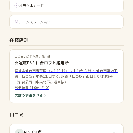
オラクルカード
ルーンストーン占い
在籍店舗
この占い師が在籍する店舗
開運館E&E 仙台ロフト鑑定所
宮城県仙台市青葉区中央1-10-10 ロフト仙台８階
・
仙台市営地下
鉄「仙台駅」中央1出口すぐ/JR線「仙台駅」西口より徒歩3分
（仙台駅西口中央地下歩道直結）
営業時間
11:00～21:00
店舗の詳細を見る
口コミ
M.K
（
30代
）