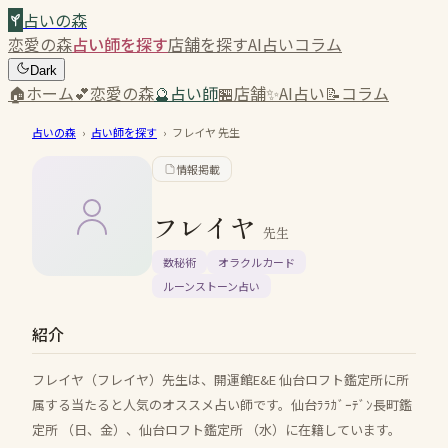
占いの森
恋愛の森
占い師を探す
店舗を探す
AI占い
コラム
Dark
🏠
ホーム
💕
恋愛の森
🔮
占い師
🏪
店舗
✨
AI占い
📝
コラム
占いの森
›
占い師を探す
›
フレイヤ
先生
情報掲載
フレイヤ
先生
数秘術
オラクルカード
ルーンストーン占い
紹介
フレイヤ（フレイヤ）先生は、開運館E&E 仙台ロフト鑑定所に所
属する当たると人気のオススメ占い師です。仙台ﾗﾗｶﾞｰﾃﾞﾝ長町鑑
定所 （日、金）、仙台ロフト鑑定所 （水）に在籍しています。