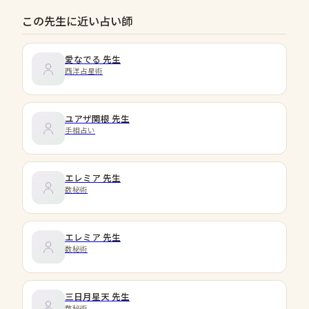
この先生に近い占い師
愛なでる
先生
西洋占星術
ユアザ関根
先生
手相占い
エレミア
先生
数秘術
エレミア
先生
数秘術
三日月星天
先生
数秘術